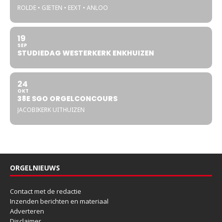
ROLDE • GIETEN • EEXT • ANLOO
19
SEP
STUDIEDAG WESTERKERK ENKHUIZEN
24
OKT
38E SGO ORGELCONCOURS
JACOBIKERK UITHUIZEN
ORGELNIEUWS
Contact met de redactie
Inzenden berichten en materiaal
Adverteren
Disclaimer