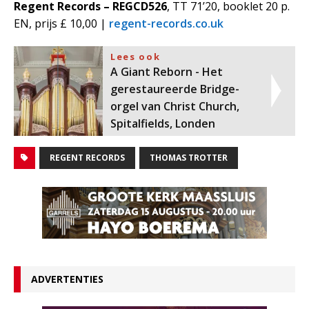
Regent Records – REGCD526
, TT 71’20, booklet 20 p.
EN, prijs £ 10,00 |
regent-records.co.uk
Lees ook
A Giant Reborn - Het
gerestaureerde Bridge-
orgel van Christ Church,
Spitalfields, Londen
REGENT RECORDS
THOMAS TROTTER
ADVERTENTIES