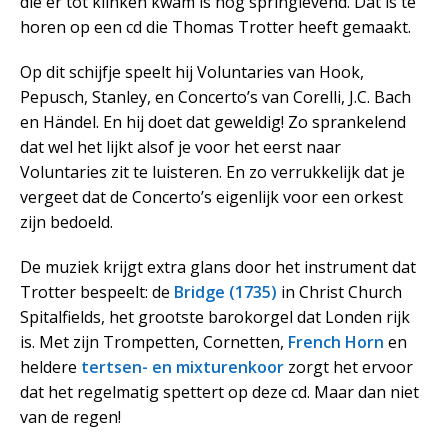
die er tot klinken kwam is nog springlevend. Dat is te
horen op een cd die Thomas Trotter heeft gemaakt.
Op dit schijfje speelt hij Voluntaries van Hook,
Pepusch, Stanley, en Concerto’s van Corelli, J.C. Bach
en Händel. En hij doet dat geweldig! Zo sprankelend
dat wel het lijkt alsof je voor het eerst naar
Voluntaries zit te luisteren. En zo verrukkelijk dat je
vergeet dat de Concerto’s eigenlijk voor een orkest
zijn bedoeld.
De muziek krijgt extra glans door het instrument dat
Trotter bespeelt: de
Bridge (1735)
in Christ Church
Spitalfields, het grootste barokorgel dat Londen rijk
is. Met zijn Trompetten, Cornetten,
French Horn
en
heldere
tertsen- en mixturenkoor
zorgt het ervoor
dat het regelmatig spettert op deze cd. Maar dan niet
van de regen!