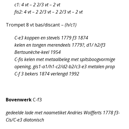
c
1
:
4 vt – 2 2/3 vt – 2 vt
fis
2
:
4 vt – 2 2/3 vt – 2 2/3 vt – 2 vt
Trompet 8 vt bas/discant –
(h/c
1
)
C-e
3
koppen en stevels 1779 f
3
1874
kelen en tongen merendeels 1779?, d
1
/ h
2
/f
3
Bertounèche-keel 1954
C-fis kelen met metaalbeleg met spitsboogvormige
opening, gis
1
-a
1
/h
1
-c
2
/d
2
-b
2
/c
3
-e
3
metalen prop
C-f
3
bekers 1874 verlengd 1992
Bovenwerk
C-f
3
gedeelde lade met naametiket Andries Wolfferts 1778 f
3
-
Cis/C-e
3
diatonisch