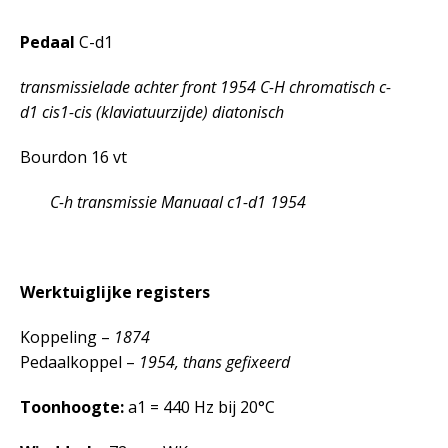
Pedaal
C-d
1
transmissielade achter front 1954 C-H chromatisch c-
d
1
cis
1
-cis (klaviatuurzijde) diatonisch
Bourdon 16 vt
C-h transmissie Manuaal c
1
-d
1
1954
Werktuiglijke registers
Koppeling –
1874
Pedaalkoppel –
1954, thans gefixeerd
Toonhoogte:
a
1
= 440 Hz bij 20°
C