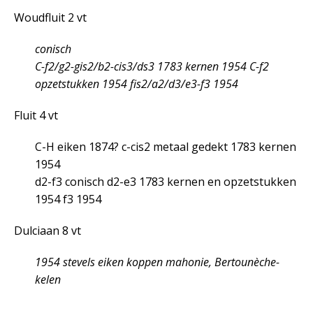
Woudfluit 2 vt
conisch
C-f
2
/g
2
-gis
2
/b
2
-cis
3
/ds
3
1783 kernen 1954 C-f
2
opzetstukken 1954 fis
2
/a
2
/d
3
/e
3
-f
3
1954
Fluit 4 vt
C-H eiken 1874? c-cis
2
metaal gedekt 1783 kernen
1954
d
2
-f
3
conisch d
2
-e
3
1783 kernen en opzetstukken
1954 f
3
1954
Dulciaan 8 vt
1954 stevels eiken koppen mahonie, Bertounèche-
kelen