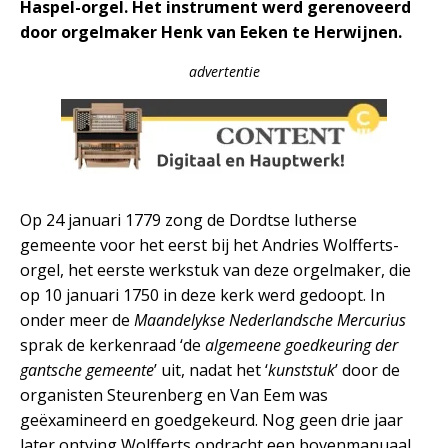
Haspel-orgel. Het instrument werd gerenoveerd
door orgelmaker Henk van Eeken te Herwijnen.
advertentie
Op 24 januari 1779 zong de Dordtse lutherse
gemeente voor het eerst bij het Andries Wolfferts-
orgel, het eerste werkstuk van deze orgelmaker, die
op 10 januari 1750 in deze kerk werd gedoopt. In
onder meer de
Maandelykse Nederlandsche Mercurius
sprak de kerkenraad ‘de
algemeene goedkeuring der
gantsche gemeente
’ uit, nadat het ‘
kunststuk
’ door de
organisten Steurenberg en Van Eem was
geëxamineerd en goedgekeurd. Nog geen drie jaar
later ontving Wolfferts opdracht een bovenmanuaal