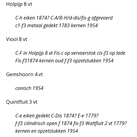
Holpijp 8 vt
C-h eiken 1874? C-A/B-H/d-dis/fis-g afgevoerd
c
1
-f
3
metaal gedekt 1783 kernen 1954
Viool 8 vt
C-F in Holpijp 8 vt Fis-c op vervoerstok cis-f
3
op lade
Fis-f
3
1874 kernen oud f-f
3
opzetstukken 1954
Gemshoorn 4 vt
conisch 1954
Quintfluit 3 vt
C-e eiken gedekt C-Dis 1874? E-e 1779?
f-f
3
cilindrisch open f 1874 fis-f
3
Waltfluit 2 vt 1779?
kernen en opzetstukken 1954