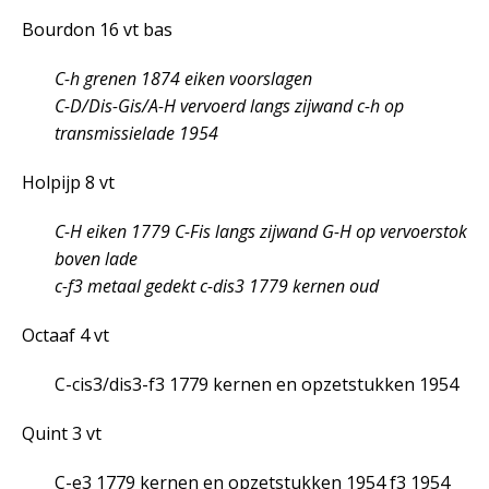
Bourdon 16 vt bas
C-h grenen 1874 eiken voorslagen
C-D/Dis-Gis/A-H vervoerd langs zijwand c-h op
transmissielade 1954
Holpijp 8 vt
C-H eiken 1779 C-Fis langs zijwand G-H op vervoerstok
boven lade
c-f
3
metaal gedekt c-dis
3
1779 kernen oud
Octaaf 4 vt
C-cis
3
/dis
3
-f
3
1779 kernen en opzetstukken 1954
Quint 3 vt
C-e
3
1779 kernen en opzetstukken 1954 f
3
1954