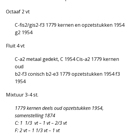
Octaaf 2 vt
C-fis
2
/gis
2
-f
3
1779 kernen en opzetstukken 1954
g
2
1954
Fluit 4 vt
C-a
2
metaal gedekt, C 1954 Cis-a
2
1779 kernen
oud
b
2
-f
3
conisch b
2
-e
3
1779 opzetstukken 1954 f
3
1954
Mixtuur 3-4 st.
1779 kernen deels oud opzetstukken 1954,
samenstelling 1874
C:
1 1/3 vt – 1 vt – 2/3 vt
F:
2 vt – 1 1/3 vt – 1 vt