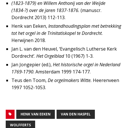
(1823-1879) en Willem Anthonij van der Weijde
(1834-?) over de jaren 1837-1876.
(manuscr.
Dordrecht 2013) 112-113.
Henk van Eeken,
Instandhoudingsplan met betrekking
tot het orgel in de Trinitatiskapel te Dordrecht
.
Herwijnen 2018.
Jan L. van den Heuvel, ‘Evangelisch Lutherse Kerk
Dordrecht’.
Het Orgelblad
10 (1967) 1-3.
Jan Jongepier (ed.),
Het historische orgel in Nederland
1769-1790
. Amsterdam 1999 174-177.
Teus den Toom,
De orgelmakers Witte.
Heerenveen
1997 1052-1053.
HENK VAN EEKEN
VAN DEN HASPEL
WOLFFERTS