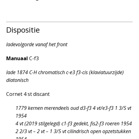
Dispositie
ladevolgorde vanaf het front
Manuaal
C-f
3
lade 1874 C-H chromatisch c-e
3
f
3
-cis (klaviatuurzijde)
diatonisch
Cornet 4 st discant
1779 kernen merendeels oud d
3
-f
3
4 vt/e
3
-f
3
1 3/5 vt
1954
4 vt (2019 stilgelegd) c
1
-f
3
gedekt, fis
2
-f
3
roeren 1954
2 2/3 vt – 2 vt – 1 3/5 vt cilindrisch open opzetstukken