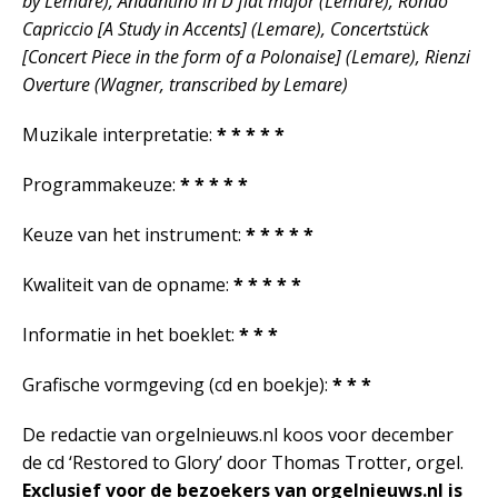
by Lemare), Andantino in D flat major (Lemare), Rondo
Capriccio [A Study in Accents] (Lemare), Concertstück
[Concert Piece in the form of a Polonaise] (Lemare), Rienzi
Overture (Wagner, transcribed by Lemare)
Muzikale interpretatie:
* * * * *
Programmakeuze:
* * * * *
Keuze van het instrument:
* * * * *
Kwaliteit van de opname:
* * * * *
Informatie in het boeklet:
* * *
Grafische vormgeving (cd en boekje):
* * *
De redactie van orgelnieuws.nl koos voor december
de cd ‘Restored to Glory’ door Thomas Trotter, orgel.
Exclusief voor de bezoekers van orgelnieuws.nl is