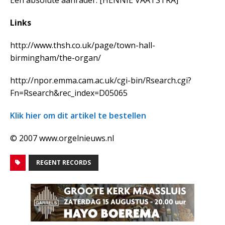
Een absolute aanrader. [HENNIE VAATSTRA]
Links
http://www.thsh.co.uk/page/town-hall-
birmingham/the-organ/
http://npor.emma.cam.ac.uk/cgi-bin/Rsearch.cgi?
Fn=Rsearch&rec_index=D05065
Klik hier om dit artikel te bestellen
© 2007 www.orgelnieuws.nl
REGENT RECORDS