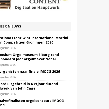
EER NIEUWS
stiano Franz wint International Martini
n Competition Groningen 2026
ugustus 2026
osium Orgelmuseum Elburg rond
honderd jaar orgelmaker Naber
ugustus 2026
 organisten naar finale IMOCG 2026
ugustus 2026
ord uitgebreid in 639 jaar durend
lwerk van John Cage
ugustus 2026
halvefinalisten orgelconcours IMOCG
end