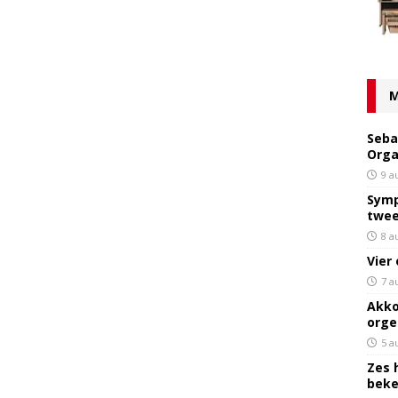
M
Seba
Orga
9 a
Symp
twee
8 a
Vier
7 a
Akko
orge
5 a
Zes 
bek