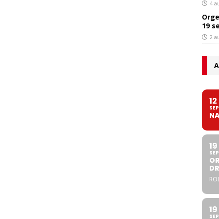
4 a
Orge
19 s
2 a
A
12
SEP
NA
19
SEP
OR
DR
ROL
19
SEP