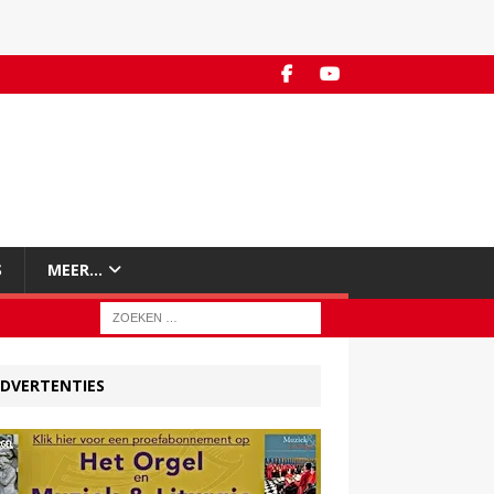
S
MEER…
DVERTENTIES