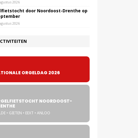
ugustus 2026
lfietstocht door Noordoost-Drenthe op
eptember
ugustus 2026
CTIVITEITEN
TIONALE ORGELDAG 2026
GELFIETSTOCHT NOORDOOST-
ENTHE
DE • GIETEN • EEXT • ANLOO