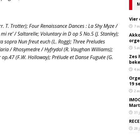
M
Vier
r. T. Trotter); Four Renaissance Dances : La Shy Myze /
7 a
mi re’ / Saltarelle; Voluntary in D op 5 No.5 (J. Stanley);
Akko
orge
tita sopra Nun freut euch (L. Rogg); Three Preludes
5 a
ria / Rhosymedre / Hyfrydol (R. Vaughan Williams);
Zes 
op.47 (F.W. Holloway); Prélude et Danse Fuguée (G.
bek
4 a
Orge
19 s
2 a
IMOC
Mart
31 
RECE
28 