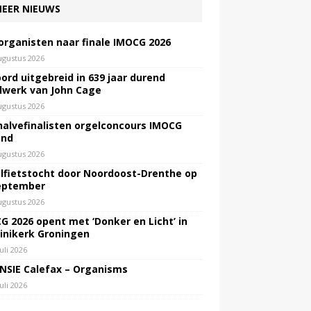
EER NIEUWS
 organisten naar finale IMOCG 2026
ugustus 2026
ord uitgebreid in 639 jaar durend
lwerk van John Cage
ugustus 2026
halvefinalisten orgelconcours IMOCG
end
ugustus 2026
lfietstocht door Noordoost-Drenthe op
eptember
ugustus 2026
G 2026 opent met ‘Donker en Licht’ in
inikerk Groningen
juli 2026
NSIE Calefax – Organisms
juli 2026