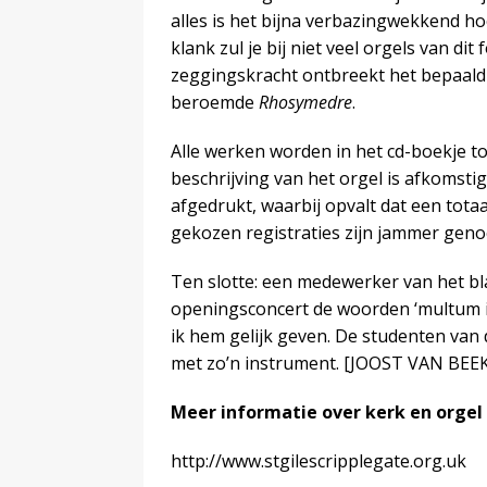
alles is het bijna verbazingwekkend hoe
klank zul je bij niet veel orgels van d
zeggingskracht ontbreekt het bepaald n
beroemde
Rhosymedre
.
Alle werken worden in het cd-boekje t
beschrijving van het orgel is afkomstig
afgedrukt, waarbij opvalt dat een tota
gekozen registraties zijn jammer genoe
Ten slotte: een medewerker van het b
openingsconcert de woorden ‘multum in
ik hem gelijk geven. De studenten va
met zo’n instrument. [JOOST VAN BEEK
Meer informatie over kerk en orgel
http://www.stgilescripplegate.org.uk