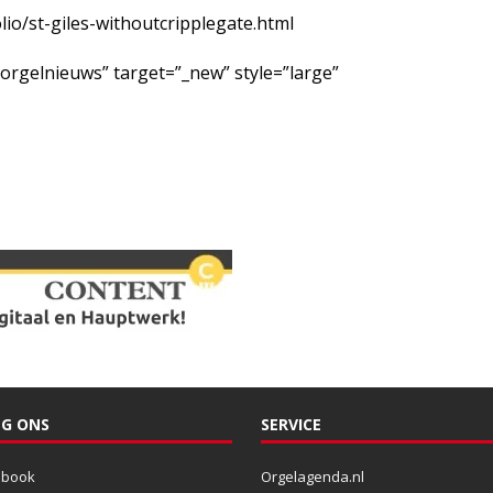
o/st-giles-withoutcripplegate.html
/orgelnieuws” target=”_new” style=”large”
G ONS
SERVICE
ebook
Orgelagenda.nl