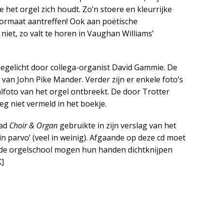
 het orgel zich houdt. Zo’n stoere en kleurrijke
it formaat aantreffen! Ook aan poëtische
iet, zo valt te horen in Vaughan Williams’
oegelicht door collega-organist David Gammie. De
 van John Pike Mander. Verder zijn er enkele foto’s
alfoto van het orgel ontbreekt. De door Trotter
g niet vermeld in het boekje.
lad
Choir & Organ
gebruikte in zijn verslag van het
 parvo’ (veel in weinig). Afgaande op deze cd moet
n de orgelschool mogen hun handen dichtknijpen
]