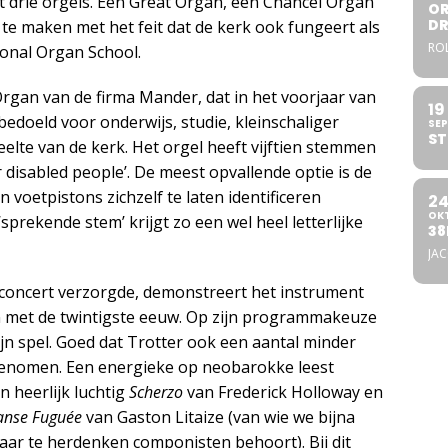
t drie orgels. Een Great Organ, een Chancel Organ
OR
DR
te maken met het feit dat de kerk ook fungeert als
ROL
ional Organ School.
Organ van de firma Mander, dat in het voorjaar van
19
edoeld voor onderwijs, studie, kleinschaliger
SEP
ST
elte van de kerk. Het orgel heeft vijftien stemmen
r disabled people’. De meest opvallende optie is de
voetpistons zichzelf te laten identificeren
2
OK
prekende stem’ krijgt zo een wel heel letterlijke
38
JA
concert verzorgde, demonstreert het instrument
en met de twintigste eeuw. Op zijn programmakeuze
ijn spel. Goed dat Trotter ook een aantal minder
genomen. Een energieke op neobarokke leest
n heerlijk luchtig
Scherzo
van Frederick Holloway en
Danse Fuguée
van Gaston Litaize (van wie we bijna
 jaar te herdenken componisten behoort). Bij dit