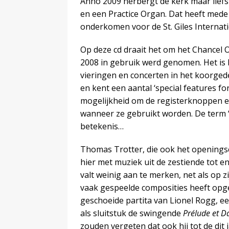
Anno 2009 herbergt de kerk maar liefs
en een Practice Organ. Dat heeft mede 
onderkomen voor de St. Giles Internat
Op deze cd draait het om het Chancel 
2008 in gebruik werd genomen. Het is b
vieringen en concerten in het koorgede
en kent een aantal ‘special features fo
mogelijkheid om de registerknoppen en 
wanneer ze gebruikt worden. De term ‘s
betekenis…
Thomas Trotter, die ook het openings
hier met muziek uit de zestiende tot 
valt weinig aan te merken, net als op z
vaak gespeelde composities heeft op
geschoeide partita van Lionel Rogg, ee
als sluitstuk de swingende
Prélude et 
zouden vergeten dat ook hij tot de dit