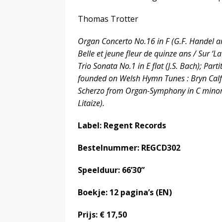
Thomas Trotter
Organ Concerto No.16 in F (G.F. Handel ar
Belle et jeune fleur de quinze ans / Sur ‘La 
Trio Sonata No.1 in E flat (J.S. Bach); Par
founded on Welsh Hymn Tunes : Bryn Calfa
Scherzo from Organ-Symphony in C minor 
Litaize).
Label: Regent Records
Bestelnummer: REGCD302
Speelduur: 66’30”
Boekje: 12 pagina’s (EN)
Prijs: € 17,50