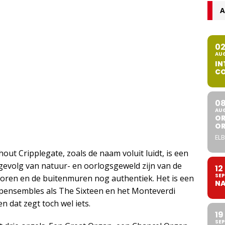
A
0
AU
IN
CO
0
AU
OR
O
ELB
out Cripplegate, zoals de naam voluit luidt, is een
gevolg van natuur- en oorlogsgeweld zijn van de
12
SEP
 toren en de buitenmuren nog authentiek. Het is een
NA
Topensembles als The Sixteen en het Monteverdi
dat zegt toch wel iets.
19
SEP