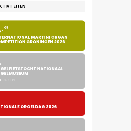
CTIVITEITEN
2
08
G
TERNATIONAL MARTINI ORGAN
MPETITION GRONINGEN 2026
8
G
GELFIETSTOCHT NATIONAAL
RGELMUSEUM
URG • EPE
TIONALE ORGELDAG 2026