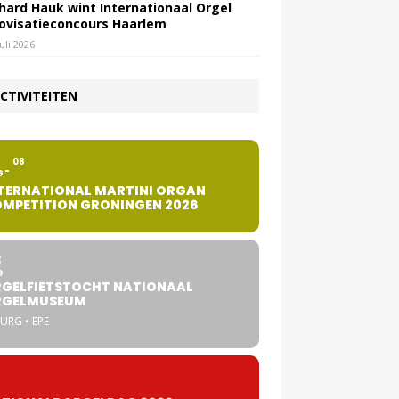
hard Hauk wint Internationaal Orgel
ovisatieconcours Haarlem
juli 2026
CTIVITEITEN
2
08
G
TERNATIONAL MARTINI ORGAN
MPETITION GRONINGEN 2026
8
G
GELFIETSTOCHT NATIONAAL
RGELMUSEUM
URG • EPE