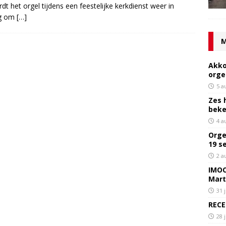
t het orgel tijdens een feestelijke kerkdienst weer in
ag om
[…]
M
Akko
orge
5 a
Zes 
bek
4 a
Orge
19 s
2 a
IMOC
Mart
31 
RECE
28 