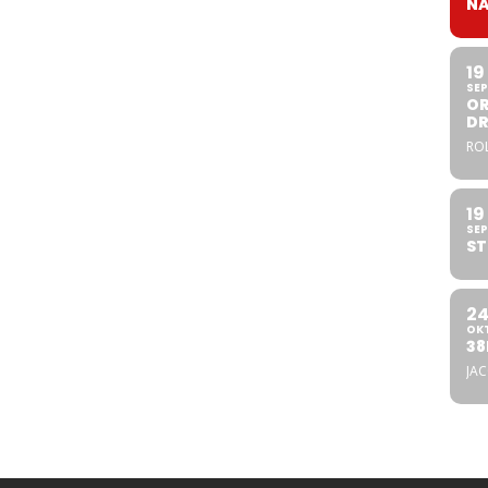
NA
19
SEP
OR
DR
ROL
19
SEP
ST
2
OK
38
JA