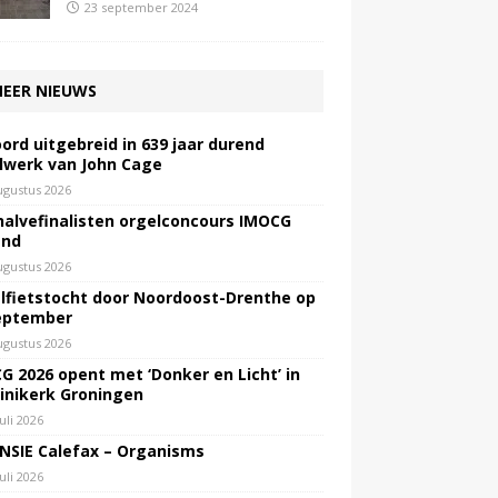
23 september 2024
EER NIEUWS
ord uitgebreid in 639 jaar durend
lwerk van John Cage
ugustus 2026
halvefinalisten orgelconcours IMOCG
end
ugustus 2026
lfietstocht door Noordoost-Drenthe op
eptember
ugustus 2026
G 2026 opent met ‘Donker en Licht’ in
inikerk Groningen
juli 2026
NSIE Calefax – Organisms
juli 2026