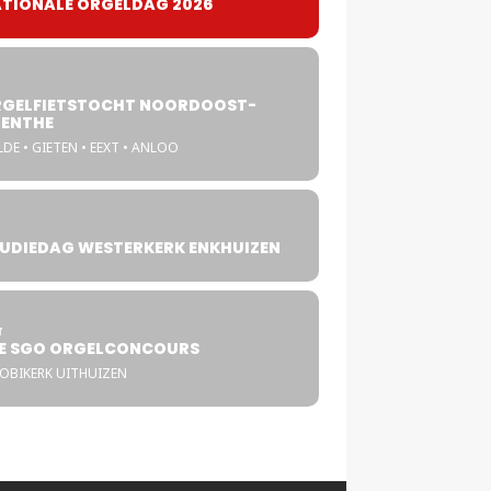
TIONALE ORGELDAG 2026
GELFIETSTOCHT NOORDOOST-
ENTHE
DE • GIETEN • EEXT • ANLOO
UDIEDAG WESTERKERK ENKHUIZEN
4
T
E SGO ORGELCONCOURS
COBIKERK UITHUIZEN