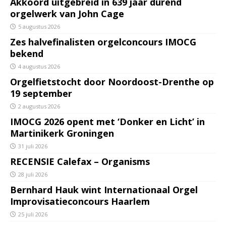
Akkoord uitgebreid in 639 jaar durend
orgelwerk van John Cage
5 augustus 2026
Zes halvefinalisten orgelconcours IMOCG
bekend
4 augustus 2026
Orgelfietstocht door Noordoost-Drenthe op
19 september
2 augustus 2026
IMOCG 2026 opent met ‘Donker en Licht’ in
Martinikerk Groningen
31 juli 2026
RECENSIE Calefax – Organisms
28 juli 2026
Bernhard Hauk wint Internationaal Orgel
Improvisatieconcours Haarlem
25 juli 2026