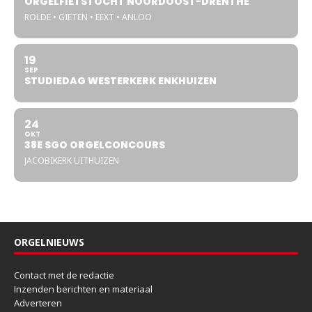
ORGELFIETSTOCHT NOORDOOST-DRENTHE
ROLDE • GIETEN • EEXT • ANLOO
19
SEP
STUDIEDAG WESTERKERK ENKHUIZEN
24
OKT
38E SGO ORGELCONCOURS
JACOBIKERK UITHUIZEN
ORGELNIEUWS
Contact met de redactie
Inzenden berichten en materiaal
Adverteren