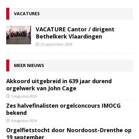
VACATURES
VACATURE Cantor / dirigent
Bethelkerk Vlaardingen
23 september 2024
MEER NIEUWS
Akkoord uitgebreid in 639 jaar durend
orgelwerk van John Cage
5 augustus 2026
Zes halvefinalisten orgelconcours IMOCG
bekend
4 augustus 2026
Orgelfietstocht door Noordoost-Drenthe op
19 september