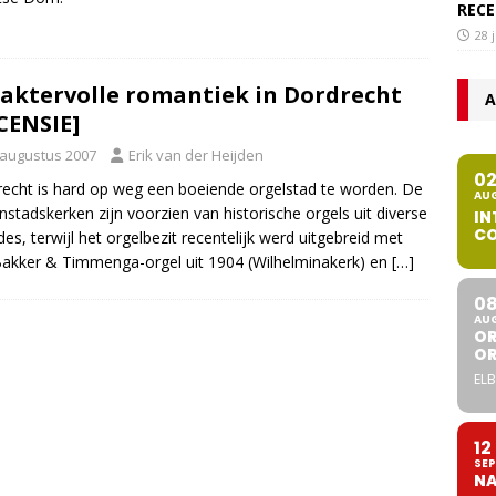
RECE
28 
aktervolle romantiek in Dordrecht
A
CENSIE]
 augustus 2007
Erik van der Heijden
0
echt is hard op weg een boeiende orgelstad te worden. De
AU
nstadskerken zijn voorzien van historische orgels uit diverse
IN
CO
des, terwijl het orgelbezit recentelijk werd uitgebreid met
akker & Timmenga-orgel uit 1904 (Wilhelminakerk) en
[…]
0
AU
OR
O
ELB
12
SEP
NA