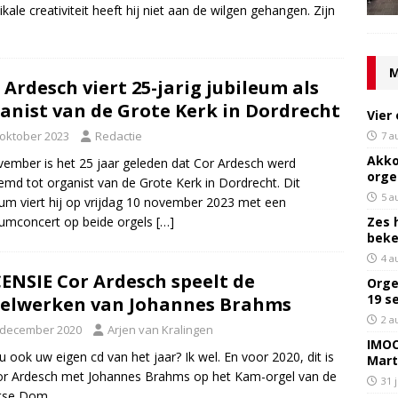
kale creativiteit heeft hij niet aan de wilgen gehangen. Zijn
M
 Ardesch viert 25-jarig jubileum als
anist van de Grote Kerk in Dordrecht
Vier
 oktober 2023
Redactie
7 a
Akko
vember is het 25 jaar geleden dat Cor Ardesch werd
orge
md tot organist van de Grote Kerk in Dordrecht. Dit
5 a
eum viert hij op vrijdag 10 november 2023 met een
Zes 
eumconcert op beide orgels
[…]
bek
4 a
ENSIE Cor Ardesch speelt de
Orge
19 s
elwerken van Johannes Brahms
2 a
 december 2020
Arjen van Kralingen
IMOC
u ook uw eigen cd van het jaar? Ik wel. En voor 2020, dit is
Mart
or Ardesch met Johannes Brahms op het Kam-orgel van de
31 
tse Dom.