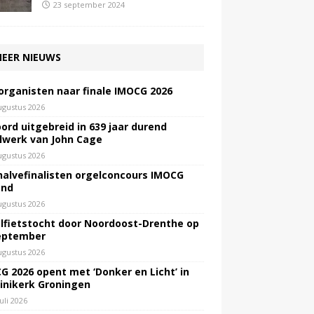
23 september 2024
EER NIEUWS
 organisten naar finale IMOCG 2026
ugustus 2026
ord uitgebreid in 639 jaar durend
lwerk van John Cage
ugustus 2026
halvefinalisten orgelconcours IMOCG
end
ugustus 2026
lfietstocht door Noordoost-Drenthe op
eptember
ugustus 2026
G 2026 opent met ‘Donker en Licht’ in
inikerk Groningen
juli 2026