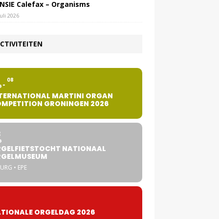
NSIE Calefax – Organisms
juli 2026
CTIVITEITEN
2
08
G
TERNATIONAL MARTINI ORGAN
MPETITION GRONINGEN 2026
8
G
GELFIETSTOCHT NATIONAAL
RGELMUSEUM
URG • EPE
TIONALE ORGELDAG 2026