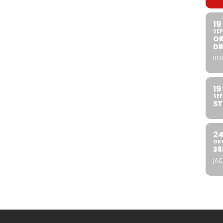
19
SEP
OR
DR
ROL
19
SEP
ST
2
OK
38
JA