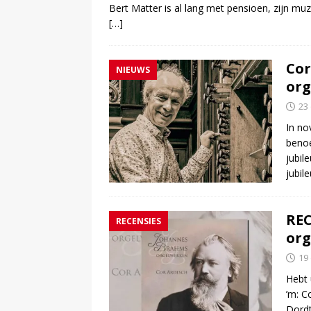
Bert Matter is al lang met pensioen, zijn muzi
[…]
Cor
NIEUWS
org
23
In no
benoe
jubil
jubil
REC
RECENSIES
org
19
Hebt 
’m: C
Dord