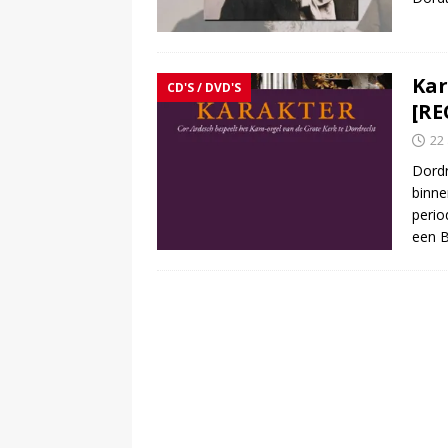
Kar
CD'S / DVD'S
[RE
22
Dordr
binne
perio
een B