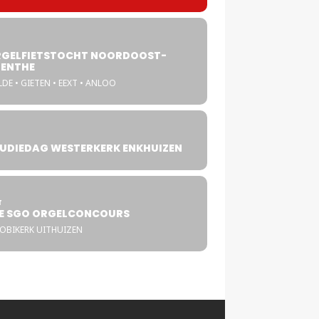
GELFIETSTOCHT NOORDOOST-
ENTHE
DE • GIETEN • EEXT • ANLOO
UDIEDAG WESTERKERK ENKHUIZEN
4
T
E SGO ORGELCONCOURS
COBIKERK UITHUIZEN