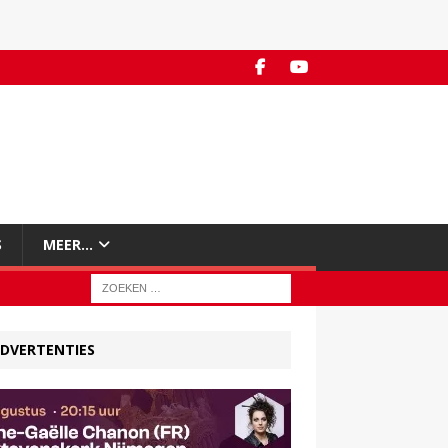
S
MEER…
DVERTENTIES