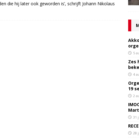
die hij later ook geworden is’, schrijft Johann Nikolaus
M
Akko
orge
5 a
Zes 
bek
4 a
Orge
19 s
2 a
IMOC
Mart
31 
RECE
28 