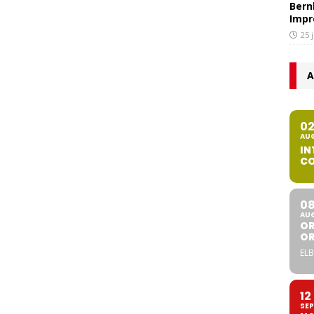
Bern
Impr
25 
A
0
AU
IN
CO
0
AU
OR
O
ELB
12
SEP