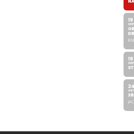
NA
19
SEP
OR
DR
ROL
19
SEP
ST
2
OK
38
JA