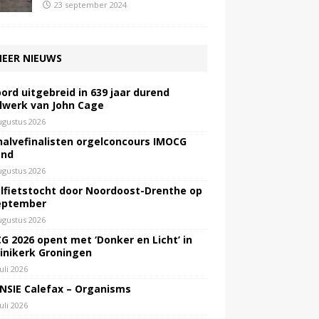
23 september 2024
EER NIEUWS
ord uitgebreid in 639 jaar durend
lwerk van John Cage
ugustus 2026
halvefinalisten orgelconcours IMOCG
end
ugustus 2026
lfietstocht door Noordoost-Drenthe op
eptember
ugustus 2026
G 2026 opent met ‘Donker en Licht’ in
inikerk Groningen
juli 2026
NSIE Calefax – Organisms
juli 2026