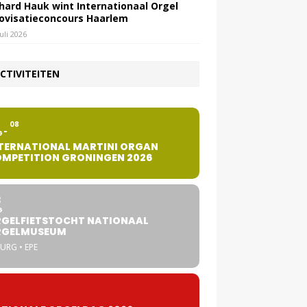
hard Hauk wint Internationaal Orgel
ovisatieconcours Haarlem
juli 2026
CTIVITEITEN
2
08
G
TERNATIONAL MARTINI ORGAN
MPETITION GRONINGEN 2026
8
G
GELFIETSTOCHT NATIONAAL
RGELMUSEUM
URG • EPE