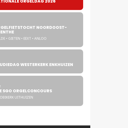
TIONALE ORGELDAG 2026
GELFIETSTOCHT NOORDOOST-
ENTHE
DE • GIETEN • EEXT • ANLOO
UDIEDAG WESTERKERK ENKHUIZEN
4
T
E SGO ORGELCONCOURS
COBIKERK UITHUIZEN