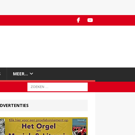
S
MEER…
DVERTENTIES