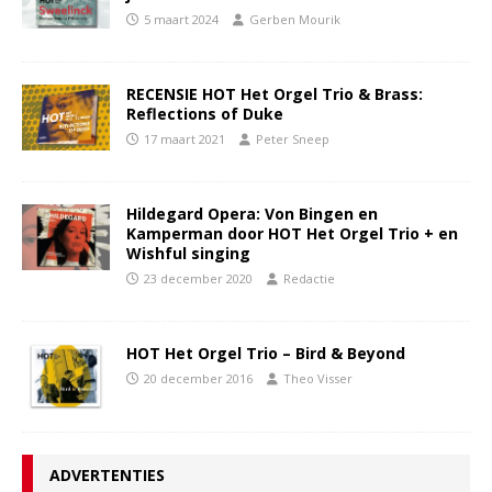
5 maart 2024
Gerben Mourik
RECENSIE HOT Het Orgel Trio & Brass:
Reflections of Duke
17 maart 2021
Peter Sneep
Hildegard Opera: Von Bingen en
Kamperman door HOT Het Orgel Trio + en
Wishful singing
23 december 2020
Redactie
HOT Het Orgel Trio – Bird & Beyond
20 december 2016
Theo Visser
ADVERTENTIES