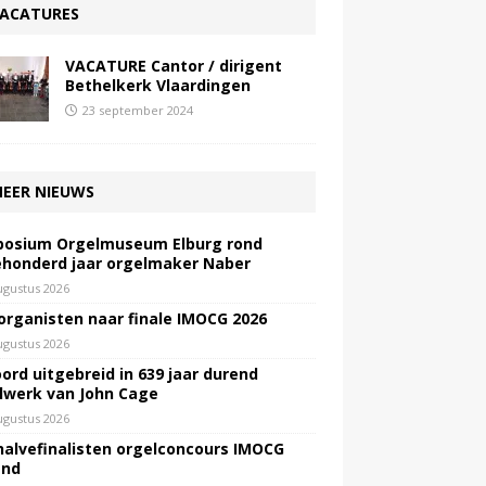
ACATURES
VACATURE Cantor / dirigent
Bethelkerk Vlaardingen
23 september 2024
EER NIEUWS
osium Orgelmuseum Elburg rond
honderd jaar orgelmaker Naber
ugustus 2026
 organisten naar finale IMOCG 2026
ugustus 2026
ord uitgebreid in 639 jaar durend
lwerk van John Cage
ugustus 2026
halvefinalisten orgelconcours IMOCG
end