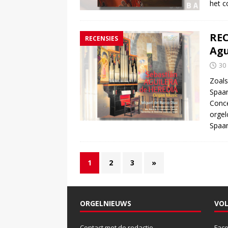
het c
REC
RECENSIES
Agu
30
Zoals
Spaan
Conc
orgel
Spaan
1
2
3
»
ORGELNIEUWS
VOL
Contact met de redactie
Fac