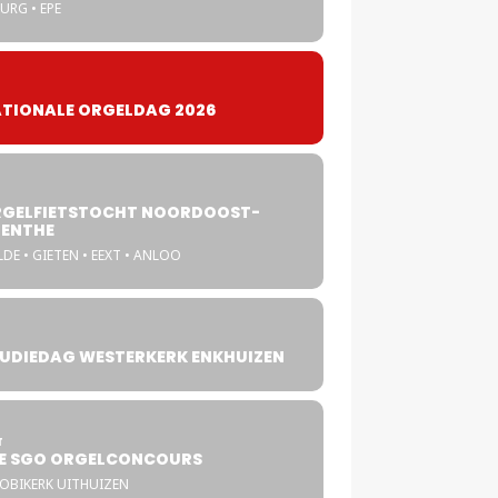
URG • EPE
TIONALE ORGELDAG 2026
GELFIETSTOCHT NOORDOOST-
ENTHE
DE • GIETEN • EEXT • ANLOO
UDIEDAG WESTERKERK ENKHUIZEN
4
T
E SGO ORGELCONCOURS
COBIKERK UITHUIZEN