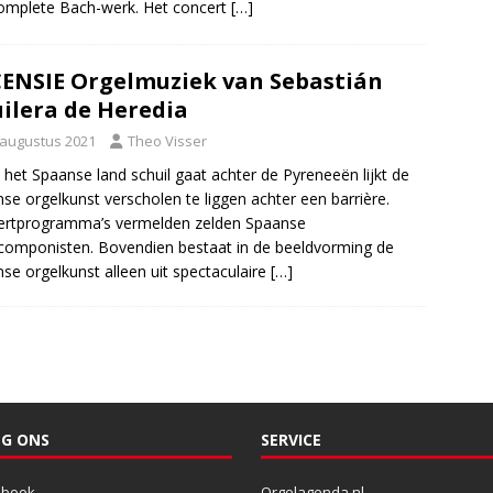
omplete Bach-werk. Het concert
[…]
ENSIE Orgelmuziek van Sebastián
ilera de Heredia
 augustus 2021
Theo Visser
 het Spaanse land schuil gaat achter de Pyreneeën lijkt de
se orgelkunst verscholen te liggen achter een barrière.
ertprogramma’s vermelden zelden Spaanse
componisten. Bovendien bestaat in de beeldvorming de
se orgelkunst alleen uit spectaculaire
[…]
G ONS
SERVICE
ebook
Orgelagenda.nl