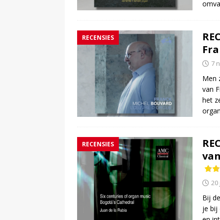
omvan
REC
RECENSIES
Fra
7 
Men z
van F
het z
organ
REC
RECENSIES
van
20 
Bij d
je bi
en in