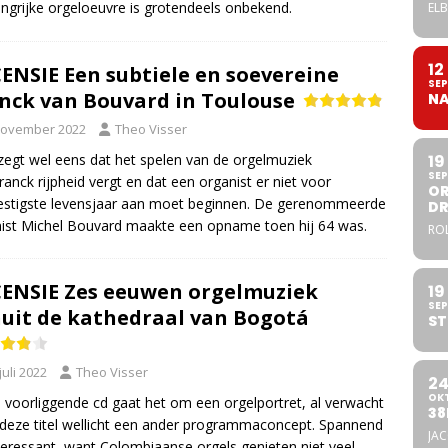
grijke orgeloeuvre is grotendeels onbekend.
ELB
12
ENSIE Een subtiele en soevereine
SEP
nck van Bouvard in Toulouse
NA
november 2022
Theo Visser
egt wel eens dat het spelen van de orgelmuziek
19
SEP
ranck rijpheid vergt en dat een organist er niet voor
OR
estigste levensjaar aan moet beginnen. De gerenommeerde
DR
ist Michel Bouvard maakte een opname toen hij 64 was.
ROL
ENSIE Zes eeuwen orgelmuziek
19
SEP
uit de kathedraal van Bogotá
ST
juli 2022
Theo Visser
2
OK
e voorliggende cd gaat het om een orgelportret, al verwacht
38
j deze titel wellicht een ander programmaconcept. Spannend
JA
teressant, want Colombiaanse orgels genieten niet veel