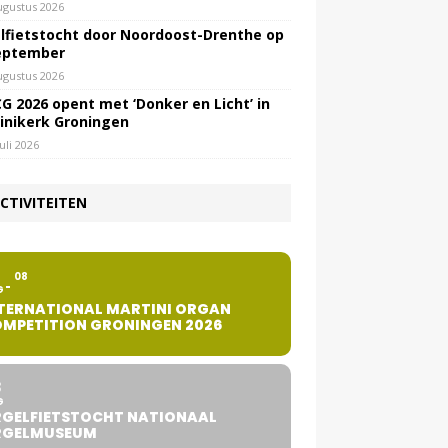
ugustus 2026
lfietstocht door Noordoost-Drenthe op
eptember
ugustus 2026
G 2026 opent met ‘Donker en Licht’ in
inikerk Groningen
juli 2026
CTIVITEITEN
2
08
G
TERNATIONAL MARTINI ORGAN
MPETITION GRONINGEN 2026
8
G
GELFIETSTOCHT NATIONAAL
RGELMUSEUM