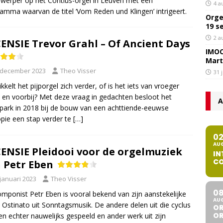
nwerper op het Contius-orgel in Leuven met een
4 a
amma waarvan de titel ‘Vom Reden und Klingen’ intrigeert.
Orge
19 s
2 a
ENSIE Trevor Grahl – Of Ancient Days
IMOC
Mart
 december 2023
Theo Visser
31 
kkelt het pijporgel zich verder, of is het iets van vroeger
n en voorbij? Met deze vraag in gedachten besloot het
A
park in 2018 bij de bouw van een achttiende-eeuwse
kopie een stap verder te
[…]
0
AU
ENSIE Pleidooi voor de orgelmuziek
IN
CO
 Petr Eben
 januari 2023
Theo Visser
0
mponist Petr Eben is vooral bekend van zijn aanstekelijke
AU
Ostinato uit Sonntagsmusik. De andere delen uit die cyclus
OR
O
n echter nauwelijks gespeeld en ander werk uit zijn