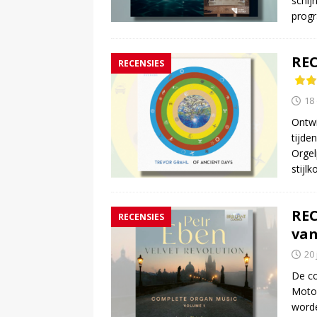
schij
progr
REC
RECENSIES
18
Ontwi
tijde
Orgel
stijl
REC
RECENSIES
van
20
De co
Moto 
worde