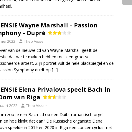
dheid.
ENSIE Wayne Marshall – Passion
phony – Dupré
 mei 2022
Theo Visser
ver van de nieuwe cd van Wayne Marshall geeft de
stie dat we te maken hebben met een grootse,
sioneerde artiest. Zijn portret vult de hele bladspiegel en de
 Passion Symphony duidt op
[…]
ENSIE Elena Privalova speelt Bach in
Dom van Riga
maart 2022
Theo Visser
m zou je een Bach-cd op een Duits-romantisch orgel
 en hoe klinkt dat dan? De Russische organiste Elena
lova speelde in 2019 en 2020 in Riga een concertcyclus met