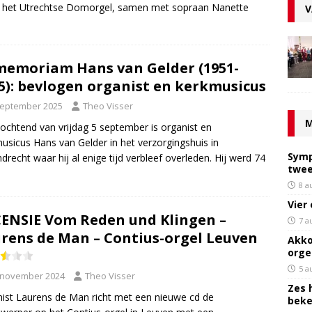
 op het Utrechtse Domorgel, samen met sopraan Nanette
V
memoriam Hans van Gelder (1951-
5): bevlogen organist en kerkmusicus
september 2025
Theo Visser
M
 ochtend van vrijdag 5 september is organist en
usicus Hans van Gelder in het verzorgingshuis in
Symp
drecht waar hij al enige tijd verbleef overleden. Hij werd 74
twee
8 a
Vier
ENSIE Vom Reden und Klingen –
7 a
rens de Man – Contius-orgel Leuven
Akko
orge
5 a
 november 2024
Theo Visser
Zes 
ist Laurens de Man richt met een nieuwe cd de
bek