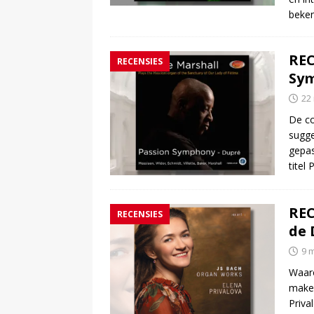
beken
REC
RECENSIES
Sym
22
De co
sugge
gepas
titel
REC
RECENSIES
de 
9 
Waaro
maken
Priva