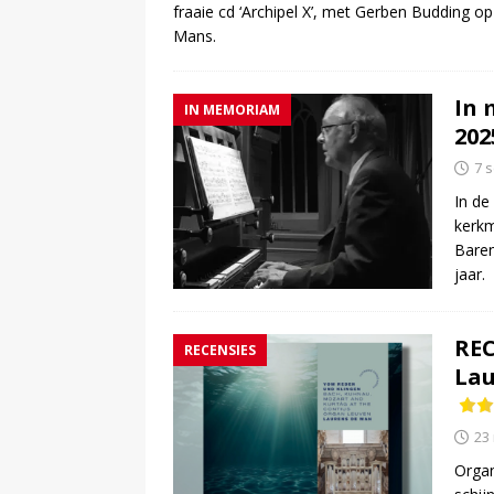
fraaie cd ‘Archipel X’, met Gerben Budding
Mans.
In 
IN MEMORIAM
202
7 
In de
kerkm
Baren
jaar.
REC
RECENSIES
Lau
23
Organ