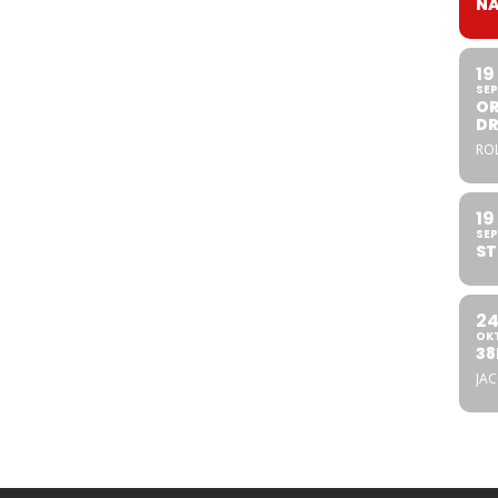
NA
19
SEP
OR
DR
ROL
19
SEP
ST
2
OK
38
JA