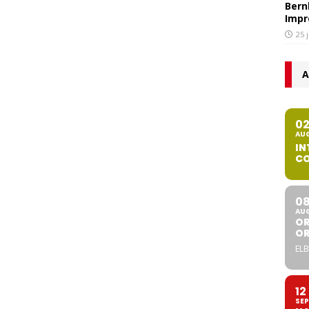
Bern
Impr
25 
A
0
AU
IN
CO
0
AU
OR
O
ELB
12
SEP