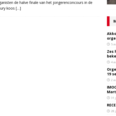
rganisten de halve finale van het jongerenconcours in de
jury koos
[…]
M
Akko
orge
5 a
Zes 
bek
4 a
Orge
19 s
2 a
IMOC
Mart
31 
RECE
28 