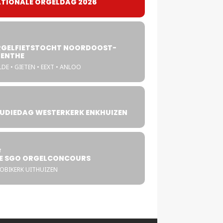
TIONALE ORGELDAG 2026
GELFIETSTOCHT NOORDOOST-
ENTHE
DE • GIETEN • EEXT • ANLOO
UDIEDAG WESTERKERK ENKHUIZEN
4
T
E SGO ORGELCONCOURS
COBIKERK UITHUIZEN