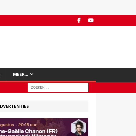
S
MEER…
DVERTENTIES