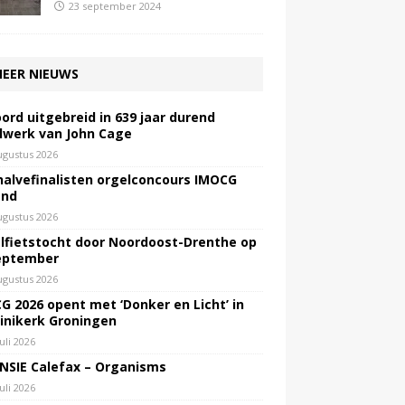
23 september 2024
EER NIEUWS
ord uitgebreid in 639 jaar durend
lwerk van John Cage
ugustus 2026
halvefinalisten orgelconcours IMOCG
end
ugustus 2026
lfietstocht door Noordoost-Drenthe op
eptember
ugustus 2026
G 2026 opent met ‘Donker en Licht’ in
inikerk Groningen
juli 2026
NSIE Calefax – Organisms
juli 2026