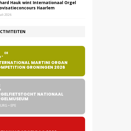
hard Hauk wint Internationaal Orgel
ovisatieconcours Haarlem
juli 2026
CTIVITEITEN
2
08
G
TERNATIONAL MARTINI ORGAN
MPETITION GRONINGEN 2026
8
G
GELFIETSTOCHT NATIONAAL
RGELMUSEUM
URG • EPE