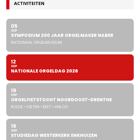
ACTIVITEITEN
05
SEP
SYMPOSIUM 200 JAAR ORGELMAKER NABER
NATIONAAL ORGELMUSEUM
12
SEP
NATIONALE ORGELDAG 2026
19
SEP
ORGELFIETSTOCHT NOORDOOST-DRENTHE
ROLDE • GIETEN • EEXT • ANLOO
19
SEP
STUDIEDAG WESTERKERK ENKHUIZEN