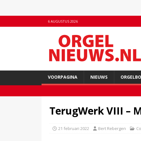
6 AUGUSTUS 2026
VOORPAGINA
NIEUWS
ORGELB
TerugWerk VIII –
21 februari 2022
Bert Rebergen
C