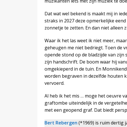
muzikanten iets met zijn muziek te do
Dat wat wel bekend is maakt mij in ied
straks in 2027 deze opmerkelijke eend 
zonnetje te zetten. En dan niet alleen z
Waar ik het las weet ik niet meer, maar 
geheugen me niet bedriegt. Toen de v
opende stond op de bladzijde van zijn 
zijn handschrift. De boom waar hij van
omgekieperd in de tuin. En Monnikend
worden begraven in dezelfde houten k
vervoerd.
Al heb ik het mis … moge het oeuvre v
graftombe uiteindelijk in de vergetelh
met een geopend graf. Dat biedt perspe
Bert Rebergen
(*1969) is ruim dertig j