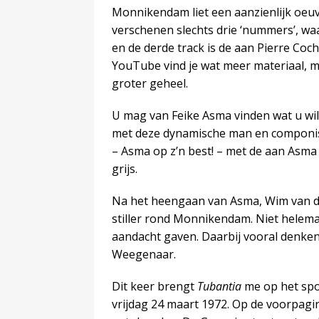
Monnikendam liet een aanzienlijk oeuvr
verschenen slechts drie ‘nummers’, waa
en de derde track is de aan Pierre C
YouTube vind je wat meer materiaal, m
groter geheel.
U mag van Feike Asma vinden wat u wilt
met deze dynamische man en componist
– Asma op z’n best! – met de aan As
grijs.
Na het heengaan van Asma, Wim van de
stiller rond Monnikendam. Niet helemaa
aandacht gaven. Daarbij vooral denke
Weegenaar.
Dit keer brengt
Tubantia
me op het spoo
vrijdag 24 maart 1972. Op de voorpagi