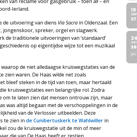
en van reclame voor gasgebruik – toen al! – en
ord-Ierland.
19
SEP
ST
 de uitvoering van diens
Via Sacra
in Oldenzaal. Een
 jongenskoor, spreker, orgel en slagwerk.
2
k de traditionele uitvoeringen van ‘standaard’
OK
geschiedenis op eigentijdse wijze tot een muzikaal
38
JA
’s waarop de niet alledaagse kruiswegstaties van de
te zien waren. De Haas wilde net zoals
 bleef steken in de tijd van toen, maar hertaald
die kruiswegstaties een belangrijke rol. Zodra
dje om te laten zien dat mensen ontrouw zijn, maar
Haas was altijd begaan met de verschoppelingen in de
ijkheid van de Verlosser uitbeelden. Deze
s te zien in
de Cunibertuskerk te Wahlwiller
in
kel zou de kruiswegstatie uit de min of meer
maar die van De Haas heeft er zestien.