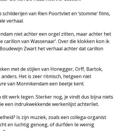
schilderijen van Rien Poortvliet en ‘stomme’ films,
ale verhaal.
dam niet achter een orgel zitten, maar achter het
se carillon van Wassenaar’. Over die klokken kon ik
Boudewijn Zwart het verhaal achter dat carillon
ken met de stijlen van Honegger, Orff, Bartok,
nders. Het is zeer ritmisch, hetgeen niet
vre van Monnikendam een beetje kent.
t werk tegen. Sterker nog, je vindt dus bijna niets
ie een indrukwekkende werkenlijst achterliet.
heid? Is zijn muziek, zoals een collega-organist
 licht en luchtig genoeg, of durfden te weinig