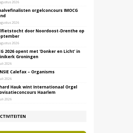
ugustus 2026
halvefinalisten orgelconcours IMOCG
end
ugustus 2026
lfietstocht door Noordoost-Drenthe op
eptember
ugustus 2026
G 2026 opent met ‘Donker en Licht’ in
inikerk Groningen
juli 2026
NSIE Calefax – Organisms
juli 2026
hard Hauk wint Internationaal Orgel
ovisatieconcours Haarlem
juli 2026
CTIVITEITEN