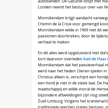
autobanden. De Gasunie stopt met mak
Londen neemt het bestuur over van No
Monnikendam krijgt aandacht vanwege
Chemin de la Croix voor gemengd koor,
Monnikendam wilde in 1969 met dit wer
passionen doorbreken, door de lijdens
verhaal te maken.
En dit alles werd opgeluisterd met dia
kort daarvoor overleden
Aad de Haas
Monnikendam dat het passieverhaal niet
werd naar het heden. Dieren spelen in 
Christus alleen is, verschijnt een hon
een hond je niet in de steek laat. De 
maatschappij en wilde vooral de mensel
bijzondere afbeeldingen zijn nog steed
Zuid-Limburg. Volgens het krantenarti
traditionele veertien staties bestaan, 