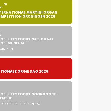
2
08
G
TERNATIONAL MARTINI ORGAN
MPETITION GRONINGEN 2026
8
G
GELFIETSTOCHT NATIONAAL
RGELMUSEUM
URG • EPE
TIONALE ORGELDAG 2026
GELFIETSTOCHT NOORDOOST-
ENTHE
DE • GIETEN • EEXT • ANLOO