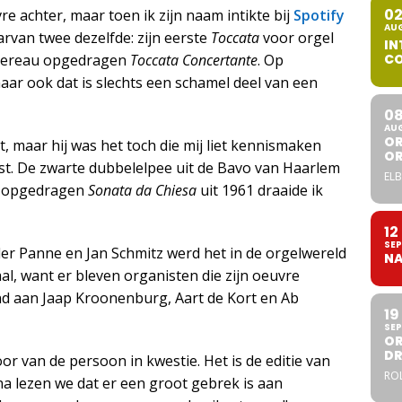
0
e achter, maar toen ik zijn naam intikte bij
Spotify
AU
rvan twee dezelfde: zijn eerste
Toccata
voor orgel
IN
CO
ochereau opgedragen
Toccata Concertante
. Op
aar ook dat is slechts een schamel deel van een
0
AU
OR
, maar hij was het toch die mij liet kennismaken
O
. De zwarte dubbelelpee uit de Bavo van Haarlem
ELB
ma opgedragen
Sonata da Chiesa
uit 1961 draaide ik
12
SEP
r Panne en Jan Schmitz werd het in de orgelwereld
NA
l, want er bleven organisten die zijn oeuvre
nd aan Jaap Kroonenburg, Aart de Kort en Ab
19
SEP
OR
DR
r van de persoon in kwestie. Het is de editie van
ROL
na lezen we dat er een groot gebrek is aan