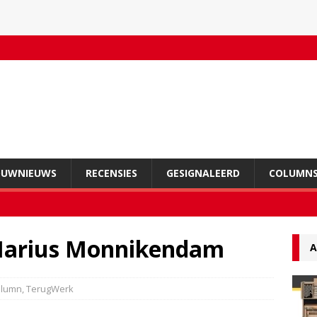
OUWNIEUWS
RECENSIES
GESIGNALEERD
COLUMN
 Marius Monnikendam
A
olumn
,
TerugWerk