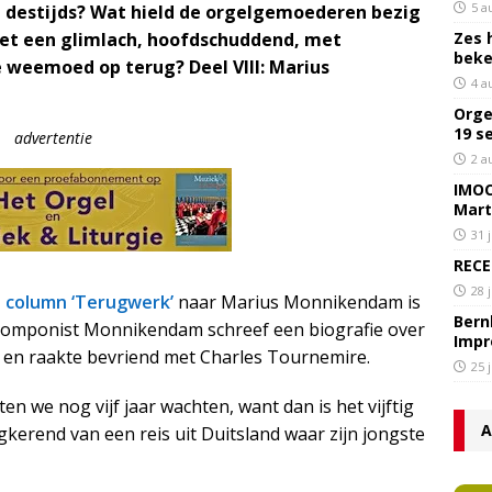
5 a
 destijds? Wat hield de orgelgemoederen bezig
Zes 
met een glimlach, hoofdschuddend, met
bek
 weemoed op terug? Deel VIII: Marius
4 a
Orge
19 s
advertentie
2 a
IMOC
Mart
31 
RECE
28 
e column ‘Terugwerk’
naar Marius Monnikendam is
Bern
componist Monnikendam schreef een biografie over
Impr
dy en raakte bevriend met Charles Tournemire.
25 
 we nog vijf jaar wachten, want dan is het vijftig
A
rugkerend van een reis uit Duitsland waar zijn jongste