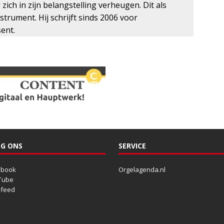
ich in zijn belangstelling verheugen. Dit als
strument. Hij schrijft sinds 2006 voor
ent.
G ONS
SERVICE
ebook
Orgelagenda.nl
Tube
-feed