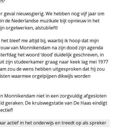
en?
er geval nieuwsgierig. We hebben nog vijf jaar om
in de Nederlandse muzikale bijt opnieuw in het
ijn orgelwerken, alstublieft!
het bleef me altijd bij, waarbij ik hoop dat mijn
rouw van Monnikendam na zijn dood zijn agenda
sterfdag het woord ‘dood’ duidelijk geschreven, in
uit zijn studeerkamer graag naar keek lag mei 1977
am zou de wens hebben uitgesproken dat hij zou
isten waarmee orgelpijpen dikwijls worden
an Monnikendam niet in een zorgvuldig afgesloten
eid geraken. De kruiswegstatie van De Haas eindigt
ctief!
aar actief in het onderwijs en treedt op als spreker