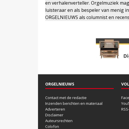
en verhalenverteller. Orgelmuziek mag z
luisteraar en als bespeler van menig in
ORGELNIEUWS als columnist en recens
ORGELNIEUWS
VOL
Contact met de redactie
Fac
Inzenden berichten en materiaal
You
Adverteren
RSS
Disclaimer
Auteursrechten
Colofon