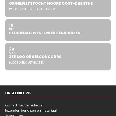
ORGELFIETSTOCHT NOORDOOST-DRENTHE
ROLDE • GIETEN • EEXT • ANLOO
19
SEP
STUDIEDAG WESTERKERK ENKHUIZEN
24
OKT
38E SGO ORGELCONCOURS
JACOBIKERK UITHUIZEN
ORGELNIEUWS
Contact met de redactie
Inzenden berichten en materiaal
Adverteren