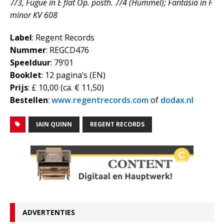
7/3, Fugue in E flat Op. posth. 7/4 (Hummel); Fantasia in F
minor KV 608
Label
: Regent Records
Nummer
: REGCD476
Speelduur
: 79’01
Booklet
: 12 pagina’s (EN)
Prijs
: £ 10,00 (ca. € 11,50)
Bestellen
:
www.regentrecords.com
of
dodax.nl
IAIN QUINN
REGENT RECORDS
ADVERTENTIES