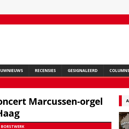
OUWNIEUWS
RECENSIES
GESIGNALEERD
COLUMN
ncert Marcussen-orgel
A
Haag
E BORSTWERK