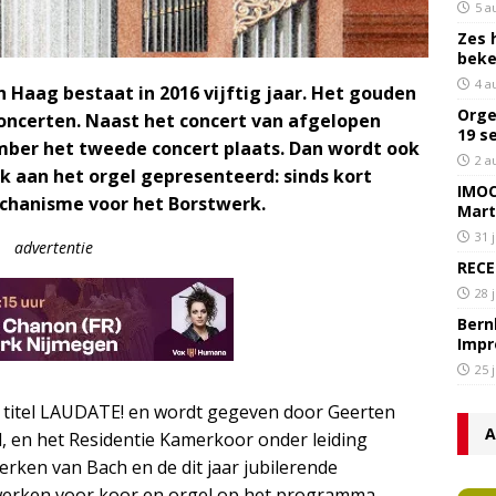
5 a
Zes 
bek
4 a
n Haag bestaat in 2016 vijftig jaar. Het gouden
Orge
oncerten. Naast het concert van afgelopen
19 s
mber het tweede concert plaats. Dan wordt ook
2 a
k aan het orgel gepresenteerd: sinds kort
IMOC
echanisme voor het Borstwerk.
Mart
31 
advertentie
RECE
28 
Bern
Impr
25 
s titel LAUDATE! en wordt gegeven door Geerten
A
el, en het Residentie Kamerkoor onder leiding
rken van Bach en de dit jaar jubilerende
werken voor koor en orgel op het programma.