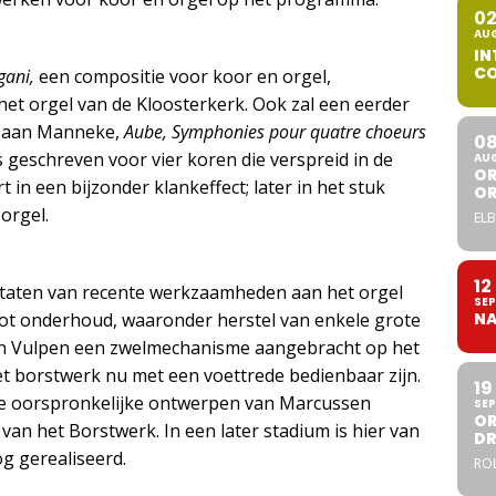
0
AU
IN
CO
gani,
een compositie voor koor en orgel,
het orgel van de Kloosterkerk. Ook zal een eerder
 Daan Manneke,
Aube, Symphonies pour quatre choeurs
0
s geschreven voor vier koren die verspreid in de
AU
OR
 in een bijzonder klankeffect; later in het stuk
O
orgel.
ELB
12
ultaten van recente werkzaamheden aan het orgel
SEP
root onderhoud, waaronder herstel van enkele grote
NA
Van Vulpen een zwelmechanisme aangebracht op het
t borstwerk nu met een voettrede bedienbaar zijn.
19
 de oorspronkelijke ontwerpen van Marcussen
SEP
OR
an het Borstwerk. In een later stadium is hier van
DR
nog gerealiseerd.
ROL