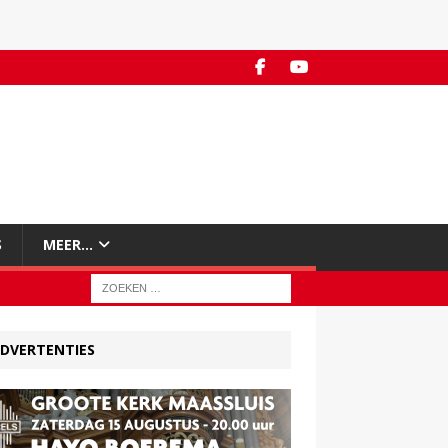
S
MEER…
DVERTENTIES