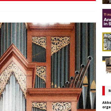
s
M
Akko
orge