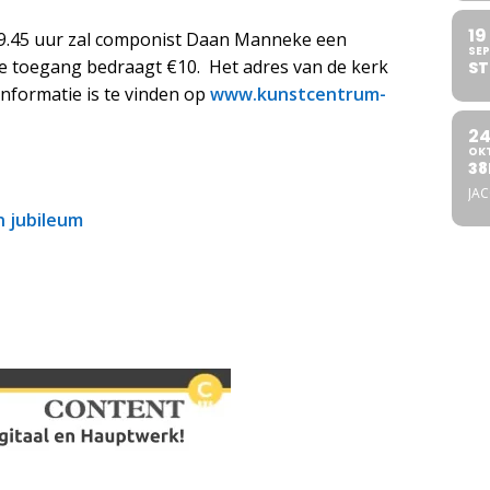
19
19.45 uur zal componist Daan Manneke een
SEP
 De toegang bedraagt €10. Het adres van de kerk
ST
nformatie is te vinden op
www.kunstcentrum-
2
OK
38
JA
n jubileum