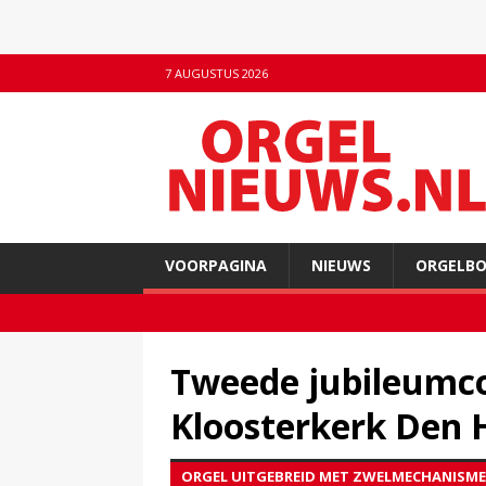
7 AUGUSTUS 2026
VOORPAGINA
NIEUWS
ORGELB
Tweede jubileumco
Kloosterkerk Den 
ORGEL UITGEBREID MET ZWELMECHANISM