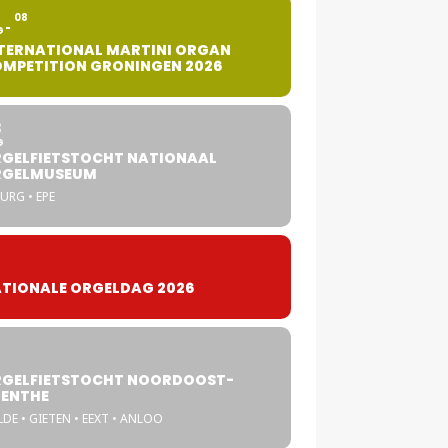
2
08
G
TERNATIONAL MARTINI ORGAN
MPETITION GRONINGEN 2026
8
G
GELFIETSTOCHT NATIONAAL
RGELMUSEUM
URG • EPE
TIONALE ORGELDAG 2026
GELFIETSTOCHT NOORDOOST-
ENTHE
DE • GIETEN • EEXT • ANLOO