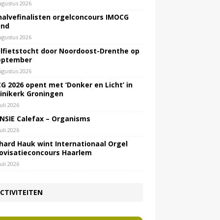
ugustus 2026
halvefinalisten orgelconcours IMOCG
end
ugustus 2026
lfietstocht door Noordoost-Drenthe op
eptember
ugustus 2026
G 2026 opent met ‘Donker en Licht’ in
inikerk Groningen
juli 2026
NSIE Calefax – Organisms
juli 2026
hard Hauk wint Internationaal Orgel
ovisatieconcours Haarlem
juli 2026
CTIVITEITEN