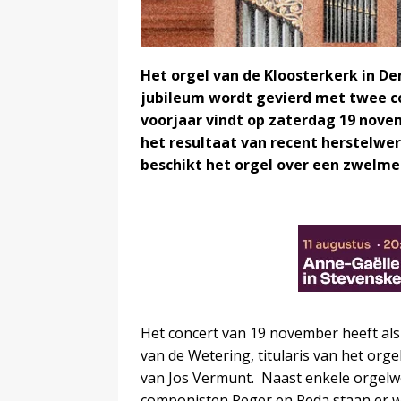
Het orgel van de Kloosterkerk in De
jubileum wordt gevierd met twee c
voorjaar vindt op zaterdag 19 nove
het resultaat van recent herstelwer
beschikt het orgel over een zwelm
Het concert van 19 november heeft al
van de Wetering, titularis van het org
van Jos Vermunt. Naast enkele orgelwe
componisten Reger en Reda staan er 