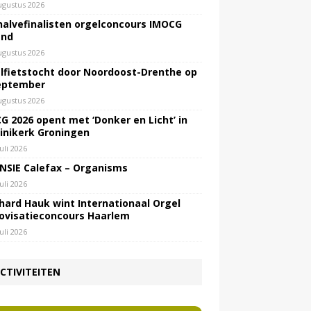
ugustus 2026
halvefinalisten orgelconcours IMOCG
end
ugustus 2026
lfietstocht door Noordoost-Drenthe op
eptember
ugustus 2026
G 2026 opent met ‘Donker en Licht’ in
inikerk Groningen
juli 2026
NSIE Calefax – Organisms
juli 2026
hard Hauk wint Internationaal Orgel
ovisatieconcours Haarlem
juli 2026
CTIVITEITEN