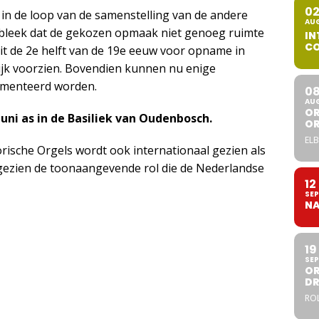
0
 in de loop van de samenstelling van de andere
AU
. bleek dat de gekozen opmaak niet genoeg ruimte
IN
CO
t de 2e helft van de 19e eeuw voor opname in
k voorzien. Bovendien kunnen nu enige
umenteerd worden.
0
AU
OR
uni as in de Basiliek van Oudenbosch.
O
ELB
rische Orgels wordt ook internationaal gezien als
gezien de toonaangevende rol die de Nederlandse
12
SEP
NA
19
SEP
OR
DR
ROL