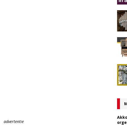
M
Akko
advertentie
orge