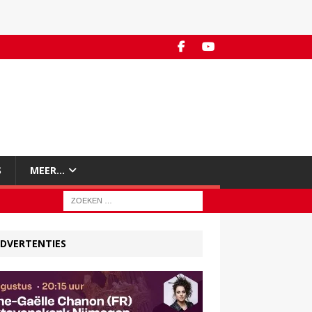
S
MEER…
DVERTENTIES