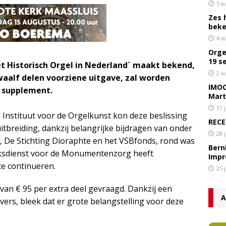
5 a
Zes 
bek
4 a
Orge
19 s
et Historisch Orgel in Nederland´ maakt bekend,
2 a
waalf delen voorziene uitgave, zal worden
IMOC
n supplement.
Mart
31 
 Instituut voor de Orgelkunst kon deze beslissing
RECE
itbreiding, dankzij belangrijke bijdragen van onder
28 
, De Stichting Dioraphte en het VSBfonds, rond was
Bern
ksdienst voor de Monumentenzorg heeft
Impr
te continueren.
25 
 van € 95 per extra deel gevraagd. Dankzij een
A
vers, bleek dat er grote belangstelling voor deze