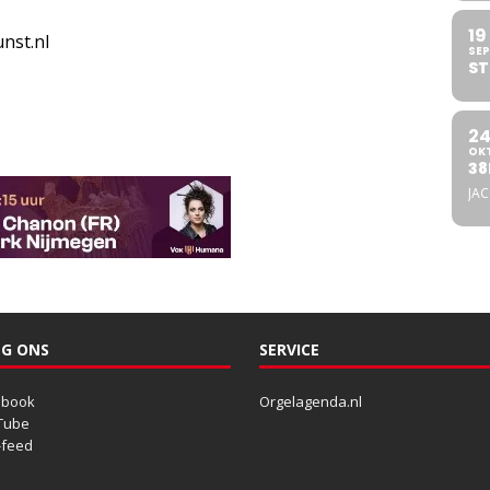
19
nst.nl
SEP
ST
2
OK
38
JA
G ONS
SERVICE
ebook
Orgelagenda.nl
Tube
-feed