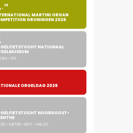
2
08
G
TERNATIONAL MARTINI ORGAN
MPETITION GRONINGEN 2026
8
G
GELFIETSTOCHT NATIONAAL
RGELMUSEUM
URG • EPE
TIONALE ORGELDAG 2026
GELFIETSTOCHT NOORDOOST-
ENTHE
DE • GIETEN • EEXT • ANLOO