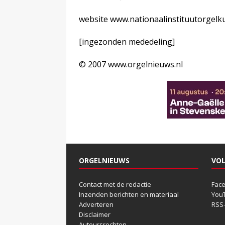
website www.nationaalinstituutorgelku
[ingezonden mededeling]
© 2007 www.orgelnieuws.nl
ORGELNIEUWS
VOL
Contact met de redactie
Fac
Inzenden berichten en materiaal
You
Adverteren
RSS
Disclaimer
Auteursrechten