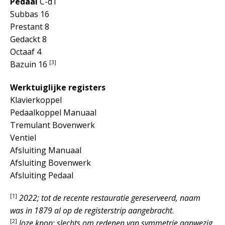
Pedaal
C-d1
Subbas 16
Prestant 8
Gedackt 8
Octaaf 4
[3]
Bazuin 16
Werktuiglijke registers
Klavierkoppel
Pedaalkoppel Manuaal
Tremulant Bovenwerk
Ventiel
Afsluiting Manuaal
Afsluiting Bovenwerk
Afsluiting Pedaal
[1]
2022; tot de recente restauratie gereserveerd, naam
was in 1879 al op de registerstrip aangebracht
.
[2]
loze knop; slechts om redenen van symmetrie aanwezig