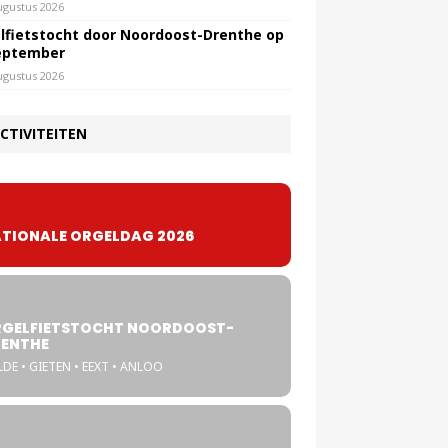
ugustus 2026
lfietstocht door Noordoost-Drenthe op
eptember
ugustus 2026
CTIVITEITEN
TIONALE ORGELDAG 2026
GELFIETSTOCHT NOORDOOST-
ENTHE
DE • GIETEN • EEXT • ANLOO