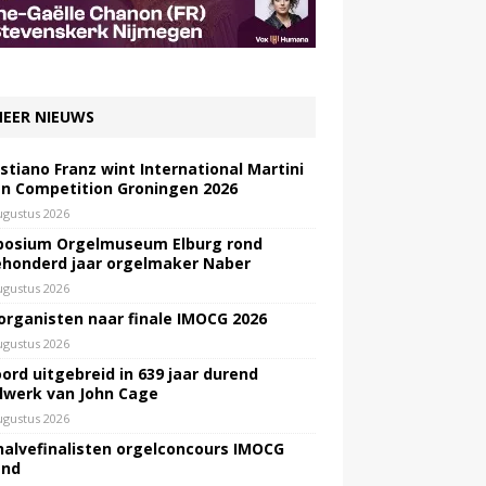
EER NIEUWS
stiano Franz wint International Martini
n Competition Groningen 2026
ugustus 2026
osium Orgelmuseum Elburg rond
honderd jaar orgelmaker Naber
ugustus 2026
 organisten naar finale IMOCG 2026
ugustus 2026
ord uitgebreid in 639 jaar durend
lwerk van John Cage
ugustus 2026
halvefinalisten orgelconcours IMOCG
end