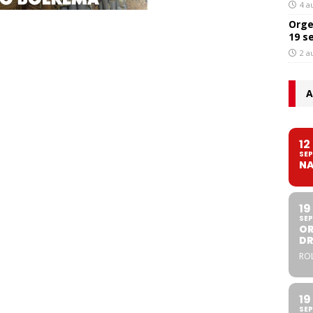
4 a
Orge
19 s
2 a
A
12
SEP
NA
19
SEP
OR
DR
ROL
19
SEP