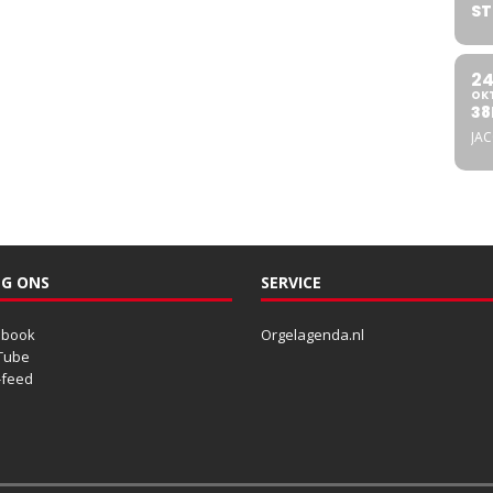
ST
2
OK
38
JA
G ONS
SERVICE
ebook
Orgelagenda.nl
Tube
-feed