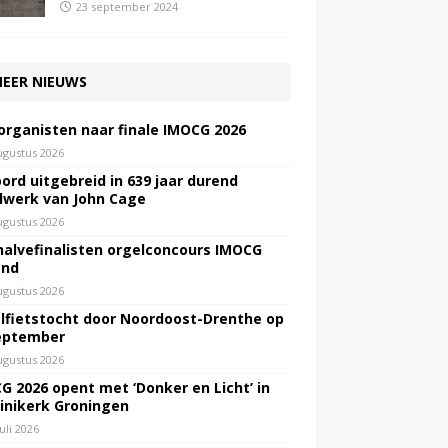
23 september 2024
EER NIEUWS
 organisten naar finale IMOCG 2026
ugustus 2026
ord uitgebreid in 639 jaar durend
lwerk van John Cage
ugustus 2026
halvefinalisten orgelconcours IMOCG
end
ugustus 2026
lfietstocht door Noordoost-Drenthe op
eptember
ugustus 2026
G 2026 opent met ‘Donker en Licht’ in
inikerk Groningen
juli 2026