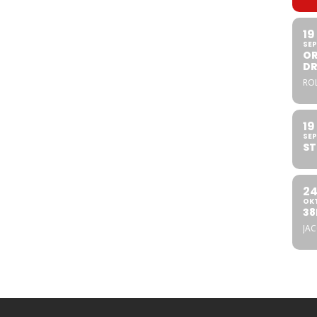
19
SEP
OR
DR
ROL
19
SEP
ST
2
OK
38
JA