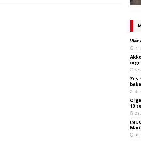
M
Vier
7 a
Akko
orge
5 a
Zes 
bek
4 a
Orge
19 s
2 a
IMOC
Mart
31 