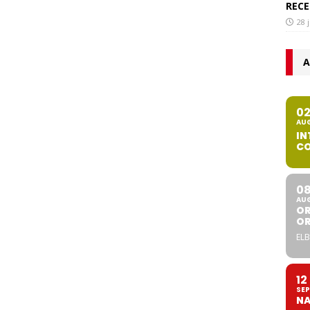
RECE
28 
A
0
AU
IN
CO
0
AU
OR
O
ELB
12
SEP
NA