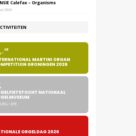
NSIE Calefax – Organisms
juli 2026
CTIVITEITEN
2
08
G
TERNATIONAL MARTINI ORGAN
MPETITION GRONINGEN 2026
8
G
GELFIETSTOCHT NATIONAAL
RGELMUSEUM
URG • EPE
TIONALE ORGELDAG 2026