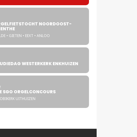
GELFIETSTOCHT NOORDOOST-
ENTHE
DE • GIETEN • EEXT • ANLOO
UDIEDAG WESTERKERK ENKHUIZEN
4
T
E SGO ORGELCONCOURS
COBIKERK UITHUIZEN