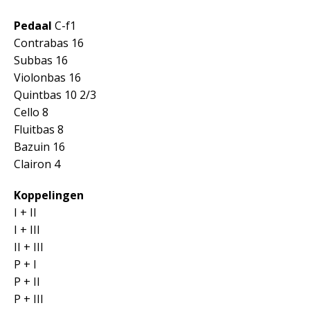
Pedaal
C-f1
Contrabas 16
Subbas 16
Violonbas 16
Quintbas 10 2/3
Cello 8
Fluitbas 8
Bazuin 16
Clairon 4
Koppelingen
I + II
I + III
II + III
P + I
P + II
P + III