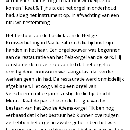
vermoeden dat het orgel daar ook werkelijk zou
komen.” Kaat & Tijhuis, dat het orgel in onderhoud
had, sloeg het instrument op, in afwachting van een
nieuwe bestemming.
Het bestuur van de basiliek van de Heilige
Kruisverheffing in Raalte zat rond die tijd met zijn
handen in het haar. Een orgelbouwer was begonnen
aan de restauratie van het Pels-orgel van de kerk. Hij
constateerde na verloop van tijd dat het orgel zo
ernstig door houtworm was aangetast dat verder
werken geen zin had. De restauratie werd onmiddellijk
afgeblazen. Het oog viel op een orgel van
Verschueren uit de jaren zestig. In die tijd bracht
Menno Kaat de parochie op de hoogte van het
bestaan van het Zwolse Adema-orgel. “Ik ben nog
verbaasd dat ik het bestuur heb kunnen overtuigen.
Ze hebben het orgel in Zwolle gehoord en het was
toen nog maar een schim van wat het was geweest en