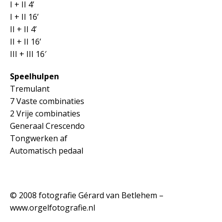
I + II 4’
I + II 16’
II + II 4’
II + II 16’
III + III 16′
Speelhulpen
Tremulant
7 Vaste combinaties
2 Vrije combinaties
Generaal Crescendo
Tongwerken af
Automatisch pedaal
© 2008 fotografie Gérard van Betlehem –
www.orgelfotografie.nl