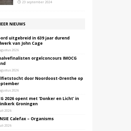
23 september 2024
EER NIEUWS
ord uitgebreid in 639 jaar durend
lwerk van John Cage
ugustus 2026
halvefinalisten orgelconcours IMOCG
end
ugustus 2026
lfietstocht door Noordoost-Drenthe op
eptember
ugustus 2026
G 2026 opent met ‘Donker en Licht’ in
inikerk Groningen
juli 2026
NSIE Calefax – Organisms
juli 2026