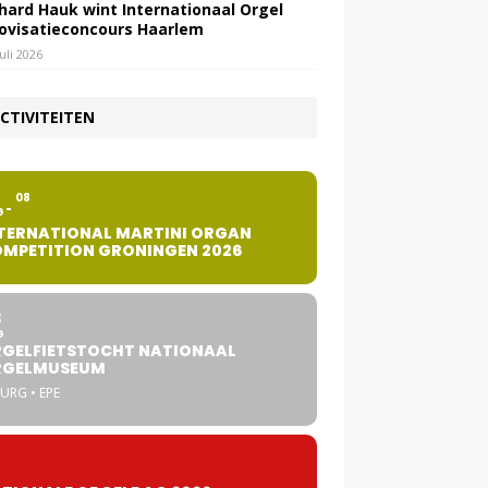
hard Hauk wint Internationaal Orgel
ovisatieconcours Haarlem
juli 2026
CTIVITEITEN
2
08
G
TERNATIONAL MARTINI ORGAN
MPETITION GRONINGEN 2026
8
G
GELFIETSTOCHT NATIONAAL
RGELMUSEUM
URG • EPE