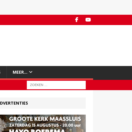
S
MEER…
DVERTENTIES