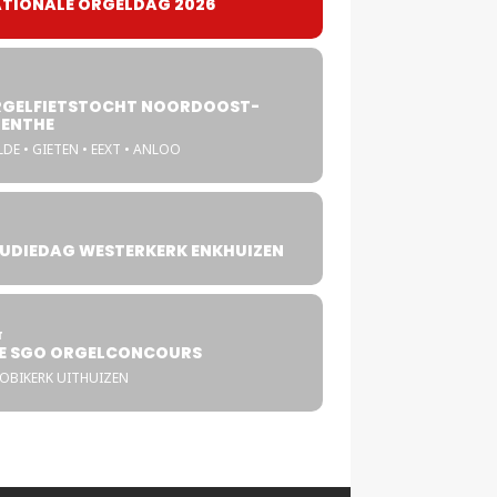
TIONALE ORGELDAG 2026
GELFIETSTOCHT NOORDOOST-
ENTHE
DE • GIETEN • EEXT • ANLOO
UDIEDAG WESTERKERK ENKHUIZEN
4
T
E SGO ORGELCONCOURS
COBIKERK UITHUIZEN