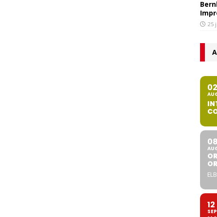
Bern
Impr
25 
A
0
AU
IN
CO
0
AU
OR
O
ELB
12
SEP