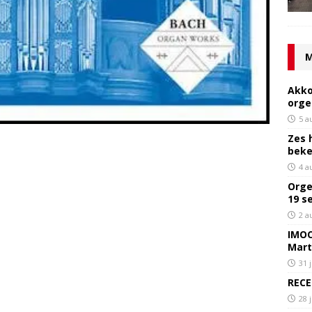
M
Akko
orge
5 a
Zes 
bek
4 a
Orge
19 s
2 a
IMOC
Mart
31 
RECE
28 