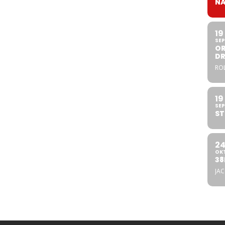
NA
19
SEP
OR
DR
ROL
19
SEP
ST
2
OK
38
JA