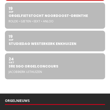
19
SEP
ORGELFIETSTOCHT NOORDOOST-DRENTHE
ROLDE • GIETEN • EEXT • ANLOO
19
SEP
STUDIEDAG WESTERKERK ENKHUIZEN
24
OKT
38E SGO ORGELCONCOURS
JACOBIKERK UITHUIZEN
ORGELNIEUWS