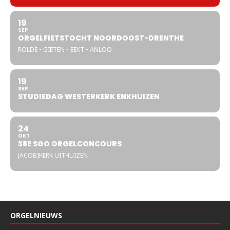
19
SEP
ORGELFIETSTOCHT NOORDOOST-DRENTHE
ROLDE • GIETEN • EEXT • ANLOO
19
SEP
STUDIEDAG WESTERKERK ENKHUIZEN
24
OKT
38E SGO ORGELCONCOURS
JACOBIKERK UITHUIZEN
ORGELNIEUWS