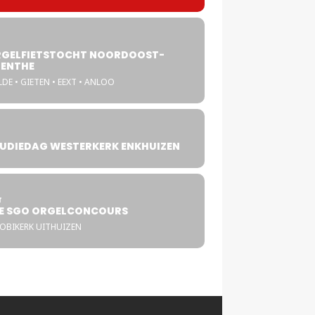
GELFIETSTOCHT NOORDOOST-
ENTHE
DE • GIETEN • EEXT • ANLOO
UDIEDAG WESTERKERK ENKHUIZEN
4
T
E SGO ORGELCONCOURS
COBIKERK UITHUIZEN