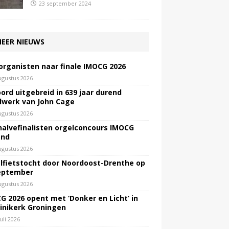
23 september 2024
EER NIEUWS
 organisten naar finale IMOCG 2026
ugustus 2026
ord uitgebreid in 639 jaar durend
lwerk van John Cage
ugustus 2026
halvefinalisten orgelconcours IMOCG
end
ugustus 2026
lfietstocht door Noordoost-Drenthe op
eptember
ugustus 2026
G 2026 opent met ‘Donker en Licht’ in
inikerk Groningen
juli 2026