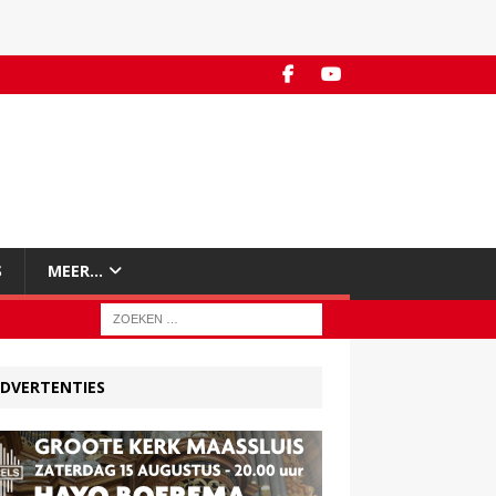
S
MEER…
DVERTENTIES