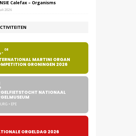
NSIE Calefax – Organisms
juli 2026
CTIVITEITEN
2
08
G
TERNATIONAL MARTINI ORGAN
MPETITION GRONINGEN 2026
8
G
GELFIETSTOCHT NATIONAAL
RGELMUSEUM
URG • EPE
TIONALE ORGELDAG 2026