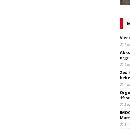
M
Vier
7 a
Akko
orge
5 a
Zes 
bek
4 a
Orge
19 s
2 a
IMOC
Mart
31 