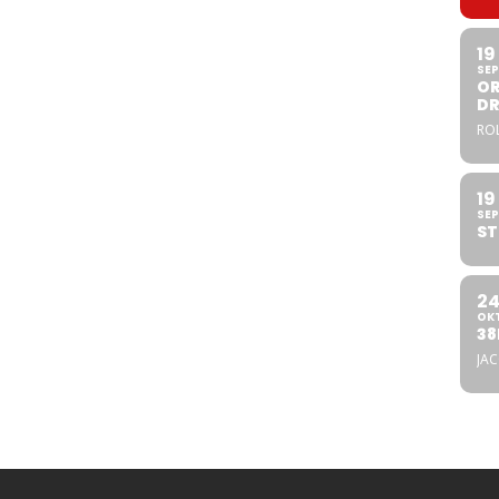
19
SEP
OR
DR
ROL
19
SEP
ST
2
OK
38
JA