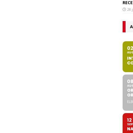
RECE
28 
A
0
AU
IN
CO
0
AU
OR
O
ELB
12
SEP
NA