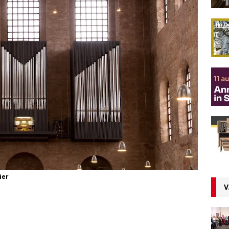
ier
V