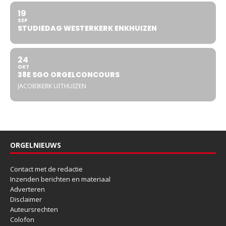
19
SEP
STUDIEDAG WESTERKERK ENKHUIZEN
24
OKT
38E SGO ORGELCONCOURS
JACOBIKERK UITHUIZEN
ORGELNIEUWS
Contact met de redactie
Inzenden berichten en materiaal
Adverteren
Disclaimer
Auteursrechten
Colofon