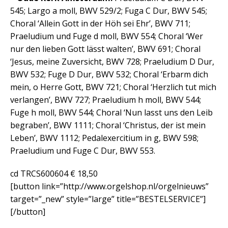
545; Largo a moll, BWV 529/2; Fuga C Dur, BWV 545;
Choral ‘Allein Gott in der Höh sei Ehr’, BWV 711;
Praeludium und Fuge d moll, BWV 554; Choral ‘Wer
nur den lieben Gott lässt walten’, BWV 691; Choral
‘Jesus, meine Zuversicht, BWV 728; Praeludium D Dur,
BWV 532; Fuge D Dur, BWV 532; Choral ‘Erbarm dich
mein, o Herre Gott, BWV 721; Choral ‘Herzlich tut mich
verlangen’, BWV 727; Praeludium h moll, BWV 544;
Fuge h moll, BWV 544; Choral ‘Nun lasst uns den Leib
begraben’, BWV 1111; Choral ‘Christus, der ist mein
Leben’, BWV 1112; Pedalexercitium in g, BWV 598;
Praeludium und Fuge C Dur, BWV 553.
cd TRCS600604 € 18,50
[button link=”http://www.orgelshop.nl/orgelnieuws”
target=”_new” style=”large” title=”BESTELSERVICE”]
[/button]