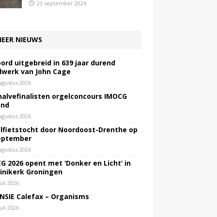
23 september 2024
EER NIEUWS
ord uitgebreid in 639 jaar durend
lwerk van John Cage
ugustus 2026
halvefinalisten orgelconcours IMOCG
end
ugustus 2026
lfietstocht door Noordoost-Drenthe op
eptember
ugustus 2026
G 2026 opent met ‘Donker en Licht’ in
inikerk Groningen
juli 2026
NSIE Calefax – Organisms
juli 2026