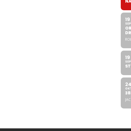
NA
19
SEP
OR
DR
ROL
19
SEP
ST
2
OK
38
JA