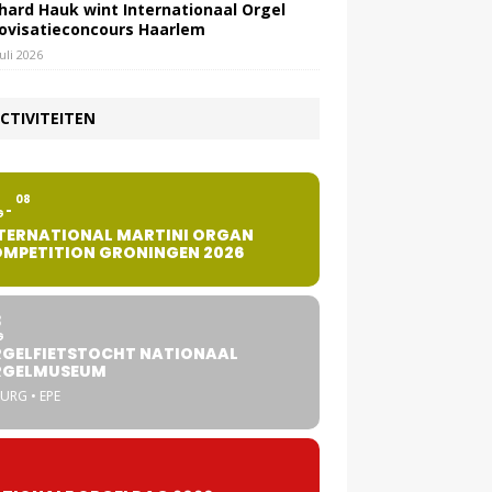
hard Hauk wint Internationaal Orgel
ovisatieconcours Haarlem
juli 2026
CTIVITEITEN
2
08
G
TERNATIONAL MARTINI ORGAN
MPETITION GRONINGEN 2026
8
G
GELFIETSTOCHT NATIONAAL
RGELMUSEUM
URG • EPE