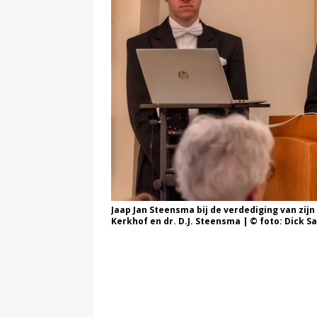
Jaap Jan Steensma bij de verdediging van zijn
Kerkhof en dr. D.J. Steensma | © foto: Dick 