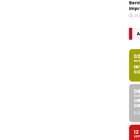
Bern
Impr
25 
A
0
AU
IN
CO
0
AU
OR
O
ELB
12
SEP