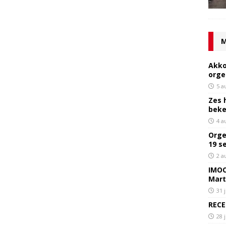
M
Akko
orge
5 a
Zes 
bek
4 a
Orge
19 s
2 a
IMOC
Mart
31 
RECE
28 