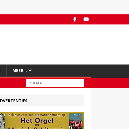
S
MEER…
DVERTENTIES