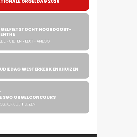
TIONALE ORGELDAG 2026
GELFIETSTOCHT NOORDOOST-
ENTHE
DE • GIETEN • EEXT • ANLOO
UDIEDAG WESTERKERK ENKHUIZEN
4
T
E SGO ORGELCONCOURS
COBIKERK UITHUIZEN