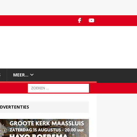
S
MEER…
DVERTENTIES