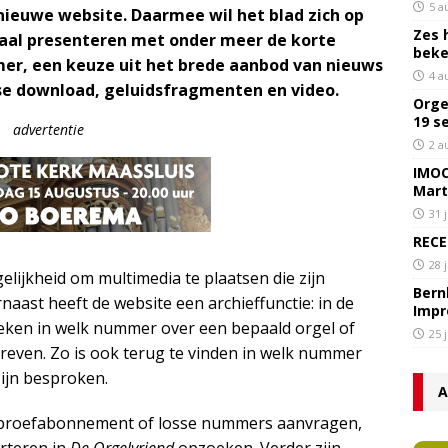
5 a
nieuwe website. Daarmee wil het blad zich op
Zes 
itaal presenteren met onder meer de korte
bek
er, een keuze uit het brede aanbod van nieuws
4 a
se download, geluidsfragmenten en video.
Orge
19 s
advertentie
2 a
IMOC
Mart
31 
RECE
28 
lijkheid om multimedia te plaatsen die zijn
Bern
naast heeft de website een archieffunctie: in de
Impr
oeken in welk nummer over een bepaald orgel of
25 
hreven. Zo is ook terug te vinden in welk nummer
zijn besproken.
A
n proefabonnement of losse nummers aanvragen,