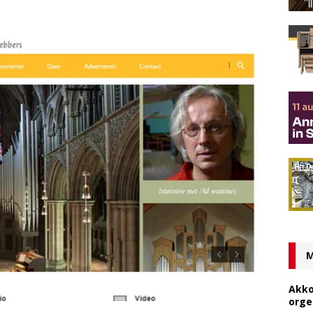
M
Akko
orge