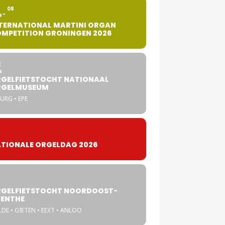
2
08
G
TERNATIONAL MARTINI ORGAN
MPETITION GRONINGEN 2026
8
G
GELFIETSTOCHT NATIONAAL
RGELMUSEUM
URG • EPE
TIONALE ORGELDAG 2026
GELFIETSTOCHT NOORDOOST-
ENTHE
DE • GIETEN • EEXT • ANLOO