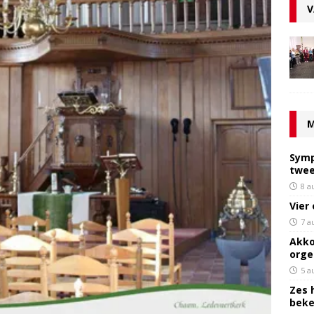
V
M
Symp
twee
8 a
Vier
7 a
Akko
orge
5 a
Zes 
bek