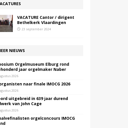
ACATURES
VACATURE Cantor / dirigent
Bethelkerk Vlaardingen
23 september 2024
EER NIEUWS
osium Orgelmuseum Elburg rond
honderd jaar orgelmaker Naber
ugustus 2026
 organisten naar finale IMOCG 2026
ugustus 2026
ord uitgebreid in 639 jaar durend
lwerk van John Cage
ugustus 2026
halvefinalisten orgelconcours IMOCG
end