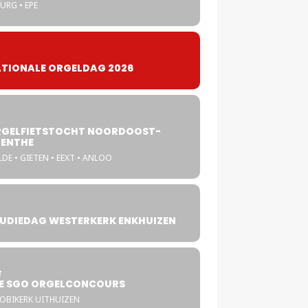
URG • EPE
TIONALE ORGELDAG 2026
GELFIETSTOCHT NOORDOOST-
ENTHE
DE • GIETEN • EEXT • ANLOO
UDIEDAG WESTERKERK ENKHUIZEN
4
T
E SGO ORGELCONCOURS
COBIKERK UITHUIZEN