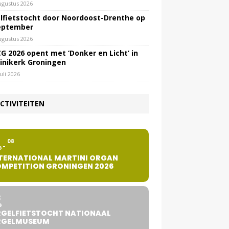
ugustus 2026
lfietstocht door Noordoost-Drenthe op
eptember
ugustus 2026
G 2026 opent met ‘Donker en Licht’ in
inikerk Groningen
juli 2026
CTIVITEITEN
2
08
G
TERNATIONAL MARTINI ORGAN
MPETITION GRONINGEN 2026
8
G
GELFIETSTOCHT NATIONAAL
RGELMUSEUM