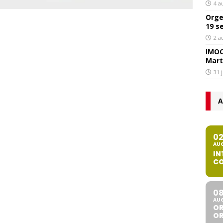
4 a
Orge
19 s
2 a
IMOC
Mart
31 
A
0
AU
IN
CO
0
AU
OR
O