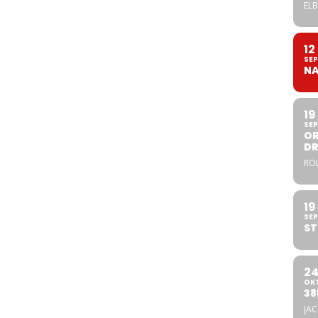
ELB
12
SEP
NA
19
SEP
OR
DR
ROL
19
SEP
ST
2
OK
38
JA