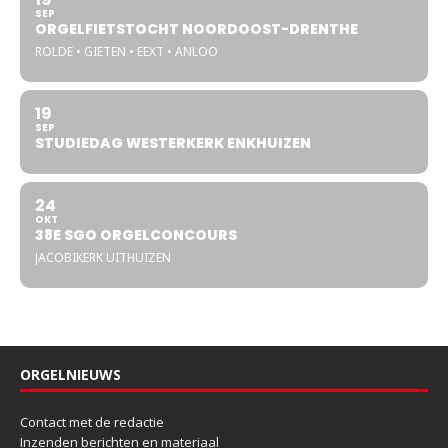
SEP
ORGELFIETSTOCHT NOORDOOST-DRENTHE
ROLDE • GIETEN • EEXT • ANLOO
19
SEP
STUDIEDAG WESTERKERK ENKHUIZEN
24
OKT
38E SGO ORGELCONCOURS
JACOBIKERK UITHUIZEN
ORGELNIEUWS
Contact met de redactie
Inzenden berichten en materiaal