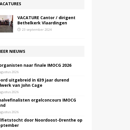
ACATURES
VACATURE Cantor / dirigent
Bethelkerk Vlaardingen
23 september 2024
EER NIEUWS
 organisten naar finale IMOCG 2026
ugustus 2026
ord uitgebreid in 639 jaar durend
lwerk van John Cage
ugustus 2026
halvefinalisten orgelconcours IMOCG
end
ugustus 2026
lfietstocht door Noordoost-Drenthe op
eptember