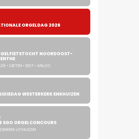
TIONALE ORGELDAG 2026
GELFIETSTOCHT NOORDOOST-
ENTHE
DE • GIETEN • EEXT • ANLOO
UDIEDAG WESTERKERK ENKHUIZEN
4
T
E SGO ORGELCONCOURS
COBIKERK UITHUIZEN