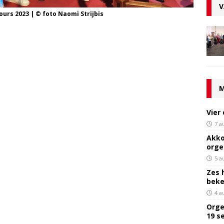
V
urs 2023 | © foto Naomi Strijbis
M
Vier
7 a
Akko
orge
5 a
Zes 
bek
4 a
Orge
19 s