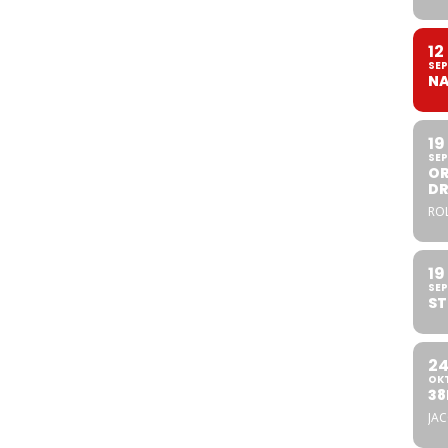
12
SEP
NA
19
SEP
OR
DR
ROL
19
SEP
ST
2
OK
38
JA