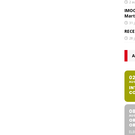
2 a
IMOC
Mart
31 
RECE
28 
A
0
AU
IN
CO
0
AU
OR
O
ELB