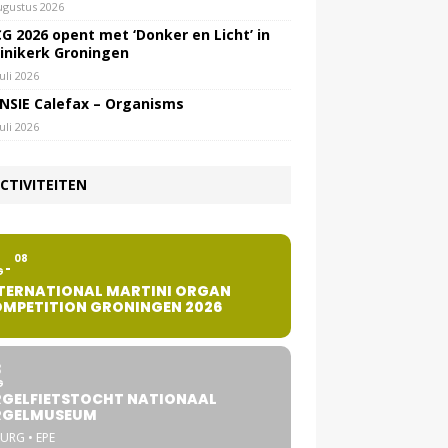
ugustus 2026
G 2026 opent met ‘Donker en Licht’ in
inikerk Groningen
juli 2026
NSIE Calefax – Organisms
juli 2026
CTIVITEITEN
2
08
G
TERNATIONAL MARTINI ORGAN
MPETITION GRONINGEN 2026
8
G
GELFIETSTOCHT NATIONAAL
RGELMUSEUM
URG • EPE