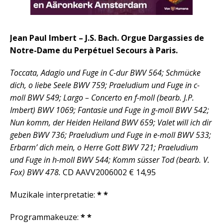
Jean Paul Imbert – J.S. Bach. Orgue Dargassies de
Notre-Dame du Perpétuel Secours à Paris.
Toccata, Adagio und Fuge in C-dur BWV 564; Schmücke
dich, o liebe Seele BWV 759; Praeludium und Fuge in c-
moll BWV 549; Largo – Concerto en f-moll (bearb. J.P.
Imbert) BWV 1069; Fantasie und Fuge in g-moll BWV 542;
Nun komm, der Heiden Heiland BWV 659; Valet will ich dir
geben BWV 736; Praeludium und Fuge in e-moll BWV 533;
Erbarm’ dich mein, o Herre Gott BWV 721; Praeludium
und Fuge in h-moll BWV 544; Komm süsser Tod (bearb. V.
Fox) BWV 478.
CD AAVV2006002 € 14,95
Muzikale interpretatie:
* *
Programmakeuze:
* *