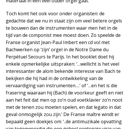
materiaal in een veel ouder orgel gaat.
Toch komt het ook voor onder organisten: de
gedachte dat we nu in staat zijn om veel betere orgels
te bouwen dan de instrumenten waar men het in de
tijd van de componist mee moest doen. Zo speelde de
Franse organist Jean-Paul Imbert een cd vol met
Bachwerken op ‘zijn’ orgel in de Notre Dame du
Perpétuel Secours te Parijs. In het booklet doet hij
enkele opmerkelijke uitspraken: ‘…wellicht is het veel
interessanter de alom bekende interesse van Bach te
bekijken die hij had in de ontwikkeling van de
vervaardiging van instrumenten….’ of ‘…en het is die
frasering waaraan hij (Bach) de voorkeur geeft en niet
aan het feit dat men op zo’n oud voetklavier zo’n noot
met de tenen zou moeten spelen, en dat legato in dat
geval onmogelijk zou zijn.’ De Franse maître windt er
bepaald geen doekjes om: ‘..de antimuzikale opvatting
van tegenwoordig die een geheel eentonige visie van