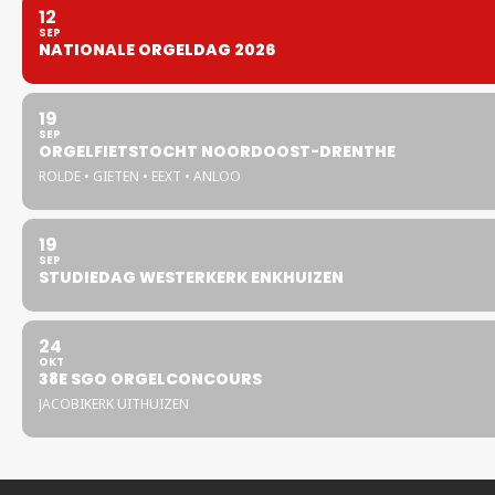
12
SEP
NATIONALE ORGELDAG 2026
19
SEP
ORGELFIETSTOCHT NOORDOOST-DRENTHE
ROLDE • GIETEN • EEXT • ANLOO
19
SEP
STUDIEDAG WESTERKERK ENKHUIZEN
24
OKT
38E SGO ORGELCONCOURS
JACOBIKERK UITHUIZEN