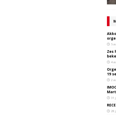
M
Akko
orge
5 a
Zes 
bek
4 a
Orge
19 s
2 a
IMOC
Mart
31 
RECE
28 