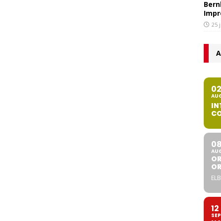
Bern
Impr
25 
A
0
AU
IN
CO
0
AU
OR
O
ELB
12
SEP