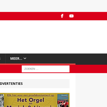
S
MEER…
DVERTENTIES