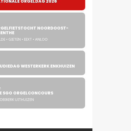
TIONALE ORGELDAG 2026
GELFIETSTOCHT NOORDOOST-
ENTHE
DE • GIETEN • EEXT • ANLOO
UDIEDAG WESTERKERK ENKHUIZEN
4
T
E SGO ORGELCONCOURS
COBIKERK UITHUIZEN