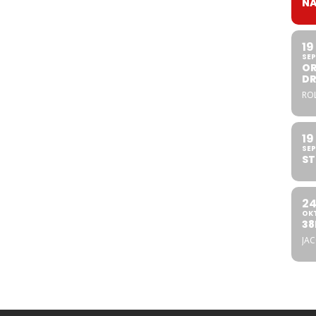
NA
19
SEP
OR
DR
ROL
19
SEP
ST
2
OK
38
JA