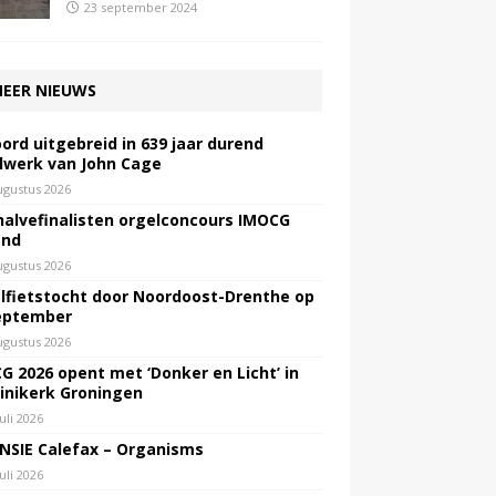
23 september 2024
EER NIEUWS
ord uitgebreid in 639 jaar durend
lwerk van John Cage
ugustus 2026
halvefinalisten orgelconcours IMOCG
end
ugustus 2026
lfietstocht door Noordoost-Drenthe op
eptember
ugustus 2026
G 2026 opent met ‘Donker en Licht’ in
inikerk Groningen
juli 2026
NSIE Calefax – Organisms
juli 2026