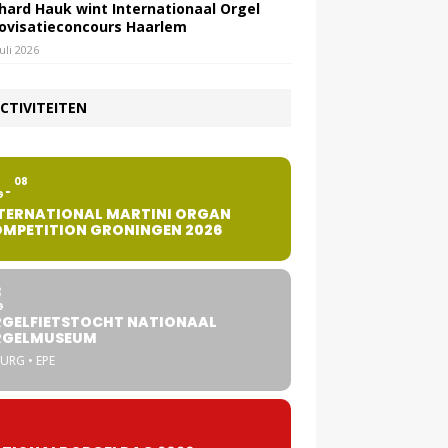
hard Hauk wint Internationaal Orgel
ovisatieconcours Haarlem
juli 2026
CTIVITEITEN
2
08
G
TERNATIONAL MARTINI ORGAN
MPETITION GRONINGEN 2026
8
G
GELFIETSTOCHT NATIONAAL
RGELMUSEUM
URG • EPE