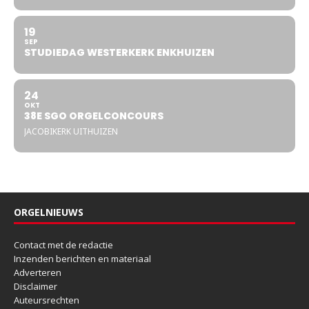
19
SEP
STUDIEDAG WESTERKERK ENKHUIZEN
24
OKT
38E SGO ORGELCONCOURS
JACOBIKERK UITHUIZEN
ORGELNIEUWS
Contact met de redactie
Inzenden berichten en materiaal
Adverteren
Disclaimer
Auteursrechten