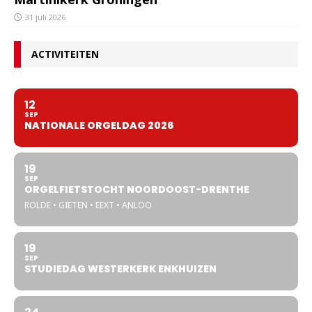
31 juli 2026
ACTIVITEITEN
12
SEP
NATIONALE ORGELDAG 2026
19
SEP
ORGELFIETSTOCHT NOORDOOST-DRENTHE
ROLDE • GIETEN • EEXT • ANLOO
19
SEP
STUDIEDAG WESTERKERK ENKHUIZEN