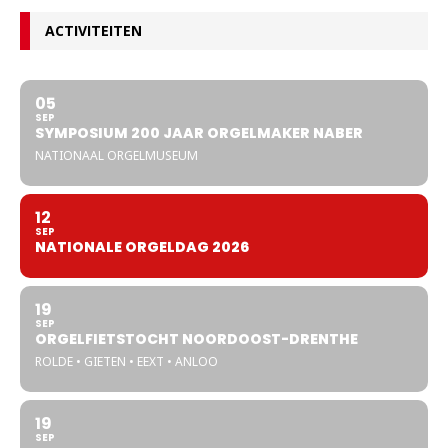
ACTIVITEITEN
05
SEP
SYMPOSIUM 200 JAAR ORGELMAKER NABER
NATIONAAL ORGELMUSEUM
12
SEP
NATIONALE ORGELDAG 2026
19
SEP
ORGELFIETSTOCHT NOORDOOST-DRENTHE
ROLDE • GIETEN • EEXT • ANLOO
19
SEP