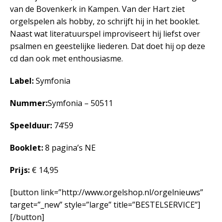
van de Bovenkerk in Kampen. Van der Hart ziet
orgelspelen als hobby, zo schrijft hij in het booklet.
Naast wat literatuurspel improviseert hij liefst over
psalmen en geestelijke liederen. Dat doet hij op deze
cd dan ook met enthousiasme.
Label:
Symfonia
Nummer:
Symfonia – 50511
Speelduur:
74’59
Booklet:
8 pagina’s NE
Prijs:
€ 14,95
[button link=”http://www.orgelshop.nl/orgelnieuws”
target=”_new” style=”large” title=”BESTELSERVICE”]
[/button]