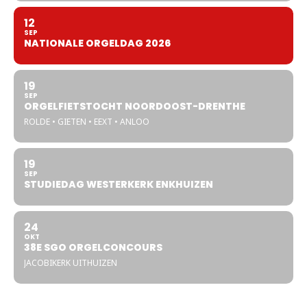
12
SEP
NATIONALE ORGELDAG 2026
19
SEP
ORGELFIETSTOCHT NOORDOOST-DRENTHE
ROLDE • GIETEN • EEXT • ANLOO
19
SEP
STUDIEDAG WESTERKERK ENKHUIZEN
24
OKT
38E SGO ORGELCONCOURS
JACOBIKERK UITHUIZEN