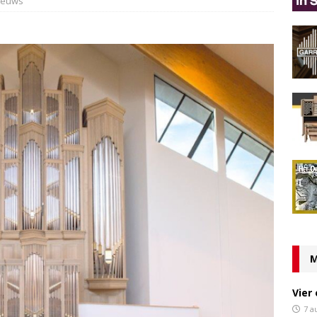
ieuws
M
Vier
7 a