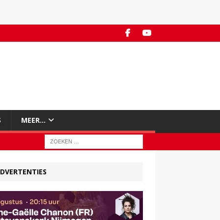
S
MEER…
DVERTENTIES