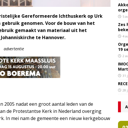
Akko
orge
istelijke Gereformeerde Ichthuskerk op Urk
5 a
n gebruik genomen. Voor de bouw van het
Zes 
bek
gebruik gemaakt van materiaal uit het
4 a
 Johanniskirche te Hannover.
Orge
advertentie
19 s
2 a
IMOC
Mart
31 
RECE
28 
n 2005 nadat een groot aantal leden van de
A
an de Protestantse Kerk in Nederland overging
erk. In mei nam de gemeente een nieuw kerkgebouw
0