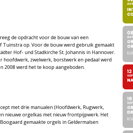
AU
IN
CO
0
kreeg de opdracht voor de bouw van een
AU
OR
Stef Tuinstra op. Voor de bouw werd gebruik gemaakt
O
ädter Hof- und Stadkirche St. Johannis in Hannover.
ELB
ver hoofdwerk, zwelwerk, borstwerk en pedaal werd
 In 2008 werd het te koop aangeboden.
12
SEP
NA
19
SEP
oncept met drie manualen (Hoofdwerk, Rugwerk,
OR
DR
en nieuwe orgelkas met nieuw frontpijpwerk. Het
ROL
or Boogaard gemaakte orgels in Geldermalsen