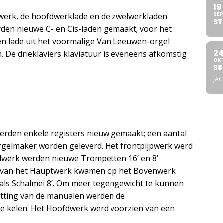
19
SEP
pwerk, de hoofdwerklade en de zwelwerkladen
ST
den nieuwe C- en Cis-laden gemaakt; voor het
n lade uit het voormalige Van Leeuwen-orgel
2
n. De drieklaviers klaviatuur is eveneens afkomstig
OK
38
JA
werden enkele registers nieuw gemaakt; een aantal
orgelmaker worden geleverd. Het frontpijpwerk werd
dwerk werden nieuwe Trompetten 16’ en 8’
n van het Hauptwerk kwamen op het Bovenwerk
 als Schalmei 8’. Om meer tegengewicht te kunnen
tting van de manualen werden de
e kelen. Het Hoofdwerk werd voorzien van een