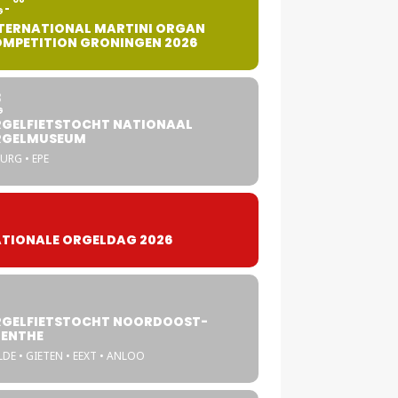
G
TERNATIONAL MARTINI ORGAN
MPETITION GRONINGEN 2026
8
G
GELFIETSTOCHT NATIONAAL
RGELMUSEUM
URG • EPE
TIONALE ORGELDAG 2026
GELFIETSTOCHT NOORDOOST-
ENTHE
DE • GIETEN • EEXT • ANLOO