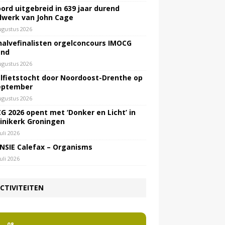
ord uitgebreid in 639 jaar durend
lwerk van John Cage
ugustus 2026
halvefinalisten orgelconcours IMOCG
end
ugustus 2026
lfietstocht door Noordoost-Drenthe op
eptember
ugustus 2026
G 2026 opent met ‘Donker en Licht’ in
inikerk Groningen
juli 2026
NSIE Calefax – Organisms
juli 2026
CTIVITEITEN
2
08