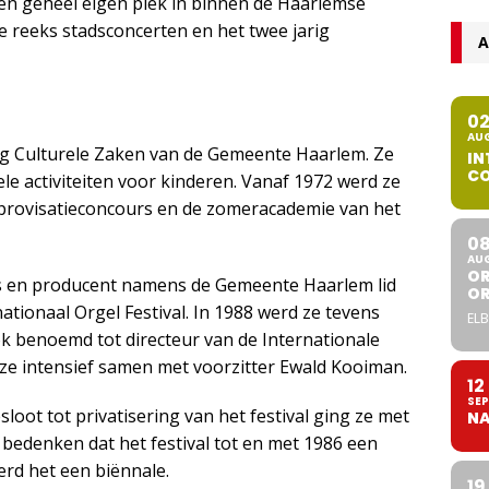
een geheel eigen plek in binnen de Haarlemse
kse reeks stadsconcerten en het twee jarig
A
0
AU
ling Culturele Zaken van de Gemeente Haarlem. Ze
IN
CO
e activiteiten voor kinderen. Vanaf 1972 werd ze
mprovisatieconcours en de zomeracademie van het
0
AU
OR
ris en producent namens de Gemeente Haarlem lid
O
ationaal Orgel Festival. In 1988 werd ze tevens
ELB
k benoemd tot directeur van de Internationale
e intensief samen met voorzitter Ewald Kooiman.
12
SEP
ot tot privatisering van het festival ging ze met
NA
bedenken dat het festival tot en met 1986 een
erd het een biënnale.
19