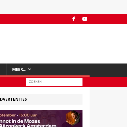
S
MEER…
DVERTENTIES