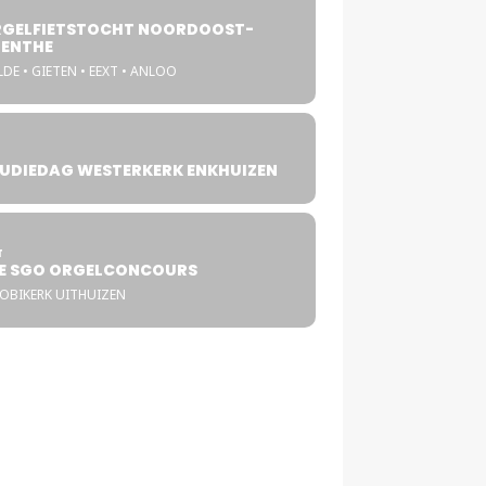
GELFIETSTOCHT NOORDOOST-
ENTHE
DE • GIETEN • EEXT • ANLOO
UDIEDAG WESTERKERK ENKHUIZEN
4
T
E SGO ORGELCONCOURS
COBIKERK UITHUIZEN