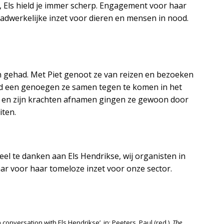
, Els hield je immer scherp. Engagement voor haar
aadwerkelijke inzet voor dieren en mensen in nood.
n gehad. Met Piet genoot ze van reizen en bezoeken
tijd een genoegen ze samen tegen te komen in het
 en zijn krachten afnamen gingen ze gewoon door
iten.
eel te danken aan Els Hendrikse, wij organisten in
ar voor haar tomeloze inzet voor onze sector.
conversation with Els Hendrikse’, in: Peeters, Paul (red.),
The