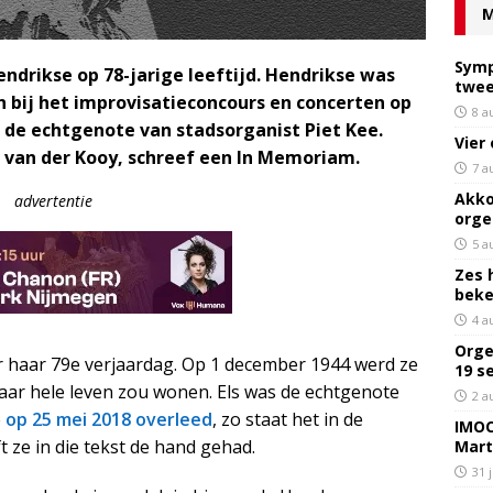
M
Symp
ndrikse op 78-jarige leeftijd. Hendrikse was
twee
n bij het improvisatieconcours en concerten op
8 a
 de echtgenote van stadsorganist Piet Kee.
Vier
 van der Kooy, schreef een In Memoriam.
7 a
Akko
advertentie
orge
5 a
Zes 
bek
4 a
Orge
r haar 79e verjaardag. Op 1 december 1944 werd ze
19 s
aar hele leven zou wonen. Els was de echtgenote
2 a
e
op 25 mei 2018 overleed
, zo staat het in de
IMOC
 ze in die tekst de hand gehad.
Mart
31 