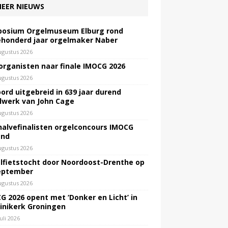
EER NIEUWS
osium Orgelmuseum Elburg rond
honderd jaar orgelmaker Naber
ugustus 2026
 organisten naar finale IMOCG 2026
ugustus 2026
ord uitgebreid in 639 jaar durend
lwerk van John Cage
ugustus 2026
halvefinalisten orgelconcours IMOCG
end
ugustus 2026
lfietstocht door Noordoost-Drenthe op
eptember
ugustus 2026
G 2026 opent met ‘Donker en Licht’ in
inikerk Groningen
juli 2026