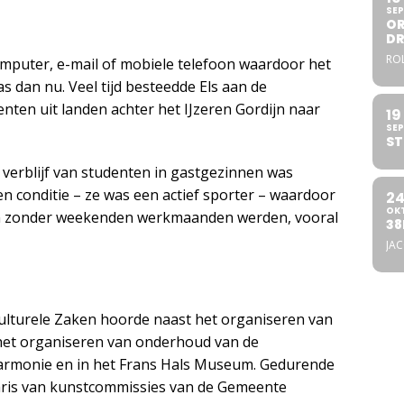
SEP
OR
DR
ROL
mputer, e-mail of mobiele telefoon waardoor het
 dan nu. Veel tijd besteedde Els aan de
nten uit landen achter het IJzeren Gordijn naar
19
SEP
ST
 verblijf van studenten in gastgezinnen was
ren conditie – ze was een actief sporter – waardoor
2
OK
n zonder weekenden werkmaanden werden, vooral
38
JA
Culturele Zaken hoorde naast het organiseren van
het organiseren van onderhoud van de
lharmonie en in het Frans Hals Museum. Gedurende
taris van kunstcommissies van de Gemeente