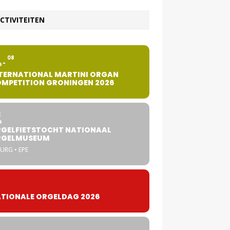
CTIVITEITEN
2
08
G
TERNATIONAL MARTINI ORGAN
MPETITION GRONINGEN 2026
8
G
GELFIETSTOCHT NATIONAAL
RGELMUSEUM
URG • EPE
TIONALE ORGELDAG 2026