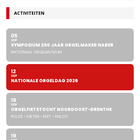
ACTIVITEITEN
05
SEP
SYMPOSIUM 200 JAAR ORGELMAKER NABER
NATIONAAL ORGELMUSEUM
12
SEP
NATIONALE ORGELDAG 2026
19
SEP
ORGELFIETSTOCHT NOORDOOST-DRENTHE
ROLDE • GIETEN • EEXT • ANLOO
19