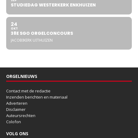
SEP
STUDIEDAG WESTERKERK ENKHUIZEN
24
OKT
38E SGO ORGELCONCOURS
JACOBIKERK UITHUIZEN
ORGELNIEUWS
Contact met de redactie
Inzenden berichten en materiaal
Adverteren
Disclaimer
Auteursrechten
Colofon
VOLG ONS