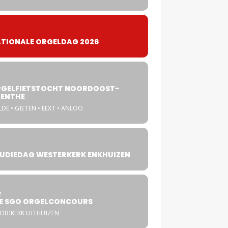
TIONALE ORGELDAG 2026
GELFIETSTOCHT NOORDOOST-
ENTHE
DE • GIETEN • EEXT • ANLOO
UDIEDAG WESTERKERK ENKHUIZEN
4
T
E SGO ORGELCONCOURS
COBIKERK UITHUIZEN