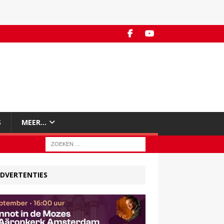
S
MEER…
DVERTENTIES