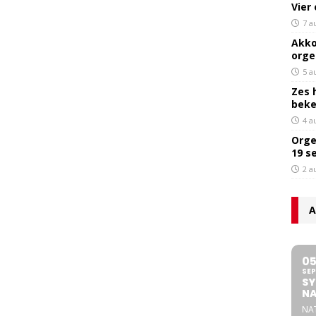
Vier
7 a
Akko
orge
5 a
Zes 
bek
4 a
Orge
19 s
2 a
A
0
SEP
SY
NA
NA