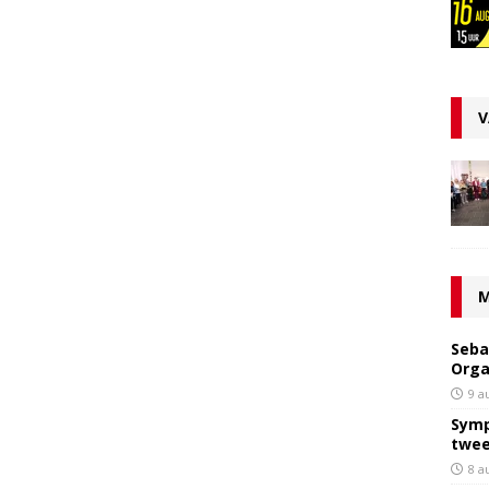
V
M
Seba
Orga
9 a
Symp
twee
8 a