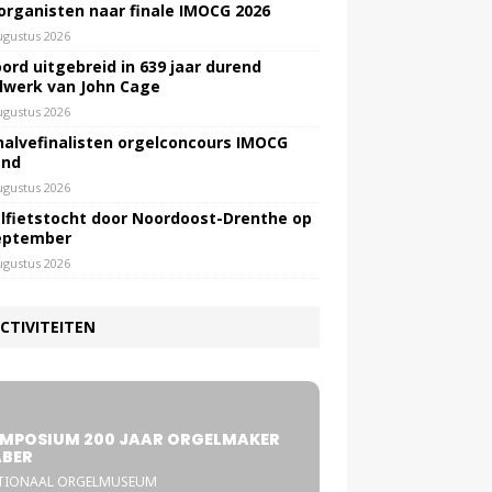
 organisten naar finale IMOCG 2026
ugustus 2026
ord uitgebreid in 639 jaar durend
lwerk van John Cage
ugustus 2026
halvefinalisten orgelconcours IMOCG
end
ugustus 2026
lfietstocht door Noordoost-Drenthe op
eptember
ugustus 2026
CTIVITEITEN
5
MPOSIUM 200 JAAR ORGELMAKER
BER
TIONAAL ORGELMUSEUM