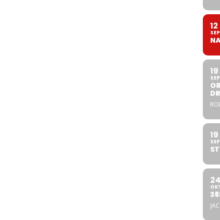
12
SEP
NA
19
SEP
OR
DR
ROL
19
SEP
ST
2
OK
38
JA