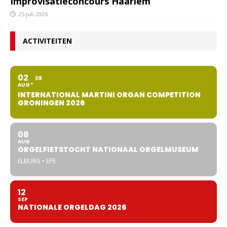
Improvisatieconcours Haarlem
25 juli 2026
ACTIVITEITEN
02
08
AUG
INTERNATIONAL MARTINI ORGAN COMPETITION
GRONINGEN 2026
08
AUG
ORGELFIETSTOCHT NATIONAAL ORGELMUSEUM
ELBURG • EPE
12
SEP
NATIONALE ORGELDAG 2026