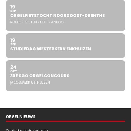
19
SEP
ORGELFIETSTOCHT NOORDOOST-DRENTHE
ROLDE • GIETEN • EEXT • ANLOO
19
SEP
STUDIEDAG WESTERKERK ENKHUIZEN
24
OKT
38E SGO ORGELCONCOURS
JACOBIKERK UITHUIZEN
ORGELNIEUWS
Contact met de redactie