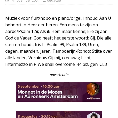
14 november 2004
Redactie
Muziek voor fluit/hobo en piano/orgel. Inhoud: Aan U
behoort, o Heer der heren; Een mens te zijn op
aarde/Psalm 128; Als ik Hem maar kenne; Ere zij aan
God de Vader; God heeft het eerste woord; Gij, Die alle
sterren houdt; Iris II; Psalm 99; Psalm 139; Uren,
dagen, maanden, jaren; Tamboerijn-Rondo; Stilte over
alle landen; Vernieuw Gij mij, o eeuwig Licht;
Intermezzo in F; We shall overcome. 44 blz. gen. CL3
advertentie