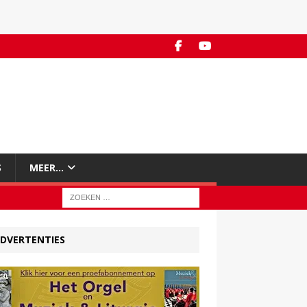
S
MEER…
DVERTENTIES