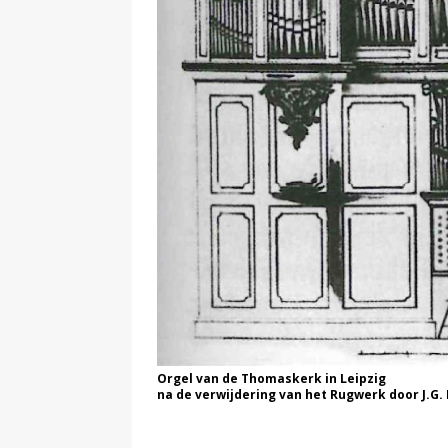
Orgel van de Thomaskerk in Leipzig
na de verwijdering van het Rugwerk door J.G.