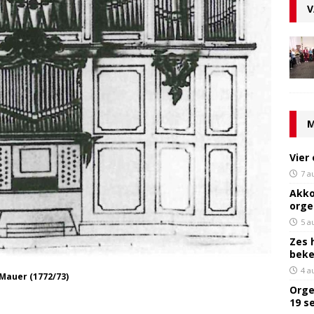
V
M
Vier
7 a
Akko
orge
5 a
Zes 
bek
4 a
 Mauer (1772/73)
Orge
19 s