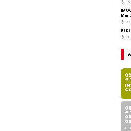
2 a
IMOC
Mart
31 
RECE
28 
A
0
AU
IN
CO
0
AU
OR
O
ELB