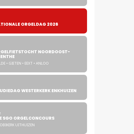
TIONALE ORGELDAG 2026
GELFIETSTOCHT NOORDOOST-
ENTHE
DE • GIETEN • EEXT • ANLOO
UDIEDAG WESTERKERK ENKHUIZEN
4
T
E SGO ORGELCONCOURS
COBIKERK UITHUIZEN