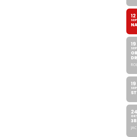
12
SEP
NA
19
SEP
OR
DR
ROL
19
SEP
ST
2
OK
38
JA