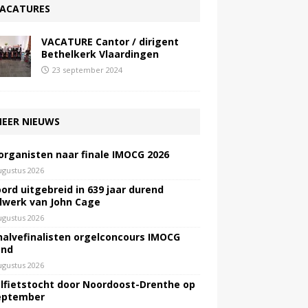
ACATURES
VACATURE Cantor / dirigent
Bethelkerk Vlaardingen
23 september 2024
EER NIEUWS
 organisten naar finale IMOCG 2026
ugustus 2026
ord uitgebreid in 639 jaar durend
lwerk van John Cage
ugustus 2026
halvefinalisten orgelconcours IMOCG
end
ugustus 2026
lfietstocht door Noordoost-Drenthe op
eptember