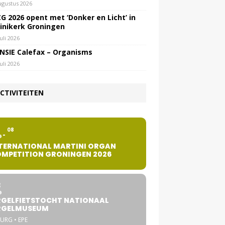
ugustus 2026
G 2026 opent met ‘Donker en Licht’ in
inikerk Groningen
juli 2026
NSIE Calefax – Organisms
juli 2026
CTIVITEITEN
2
08
G
TERNATIONAL MARTINI ORGAN
MPETITION GRONINGEN 2026
8
G
GELFIETSTOCHT NATIONAAL
RGELMUSEUM
URG • EPE