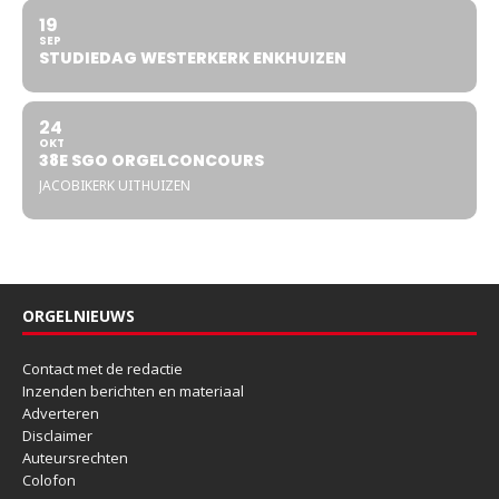
19
SEP
STUDIEDAG WESTERKERK ENKHUIZEN
24
OKT
38E SGO ORGELCONCOURS
JACOBIKERK UITHUIZEN
ORGELNIEUWS
Contact met de redactie
Inzenden berichten en materiaal
Adverteren
Disclaimer
Auteursrechten
Colofon