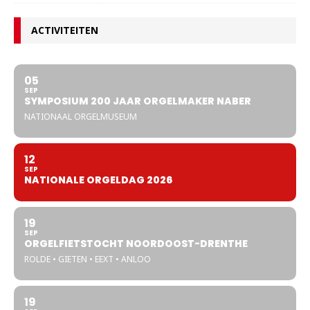
ACTIVITEITEN
05
SEP
SYMPOSIUM 200 JAAR ORGELMAKER NABER
NATIONAAL ORGELMUSEUM
12
SEP
NATIONALE ORGELDAG 2026
19
SEP
ORGELFIETSTOCHT NOORDOOST-DRENTHE
ROLDE • GIETEN • EEXT • ANLOO
19