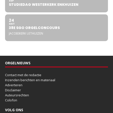
SEP
STUDIEDAG WESTERKERK ENKHUIZEN
24
OKT
38E SGO ORGELCONCOURS
JACOBIKERK UITHUIZEN
ORGELNIEUWS
Contact met de redactie
Inzenden berichten en materiaal
Adverteren
Disclaimer
Auteursrechten
Colofon
VOLG ONS