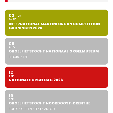
02
08
AUG
INTERNATIONAL MARTINI ORGAN COMPETITION
GRONINGEN 2026
08
AUG
ORGELFIETSTOCHT NATIONAAL ORGELMUSEUM
ELBURG • EPE
12
SEP
NATIONALE ORGELDAG 2026
19
SEP
ORGELFIETSTOCHT NOORDOOST-DRENTHE
ROLDE • GIETEN • EEXT • ANLOO