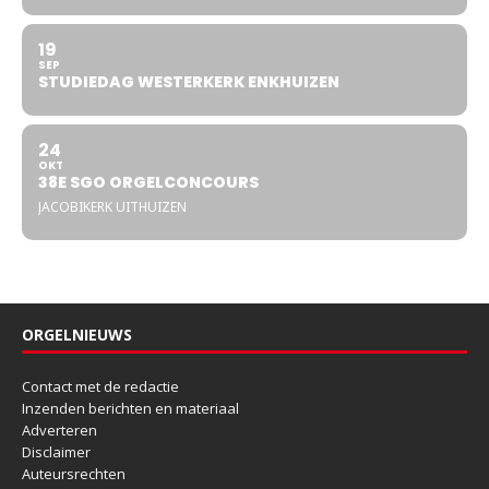
19
SEP
STUDIEDAG WESTERKERK ENKHUIZEN
24
OKT
38E SGO ORGELCONCOURS
JACOBIKERK UITHUIZEN
ORGELNIEUWS
Contact met de redactie
Inzenden berichten en materiaal
Adverteren
Disclaimer
Auteursrechten